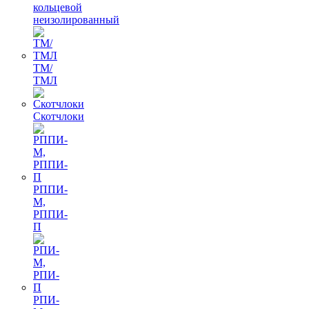
кольцевой
неизолированный
ТМ/
ТМЛ
Скотчлоки
РППИ-
М,
РППИ-
П
РПИ-