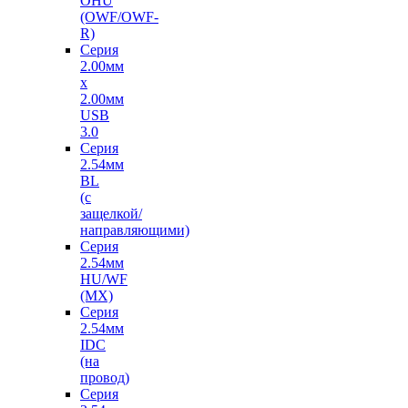
OHU
(OWF/OWF-
R)
Серия
2.00мм
x
2.00мм
USB
3.0
Серия
2.54мм
BL
(с
защелкой/
направляющими)
Серия
2.54мм
HU/WF
(MX)
Серия
2.54мм
IDC
(на
провод)
Серия