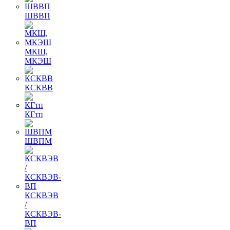
ШВВП
МКШ,
МКЭШ
КСКВВ
КГтп
ШВПМ
КСКВЭВ
/
КСКВЭВ-
ВП