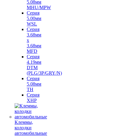
5.08мм
MHU/MPW
Серия
5.00мм
WSL
Серия
3.68мм
х
3.68мм
MFD
Серия
4.19мм
DTM
(PLG/3P/GRY/N)
Серия
5.08мм
TH
Серия
XHP
Клеммы,
колодки
автомобильные