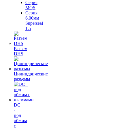
Серия
MQS
Серия
6.00мм
Superseal
1.5
Разъем
DHS
Цилиндрические
разъемы
DC
-
под
обжим
с