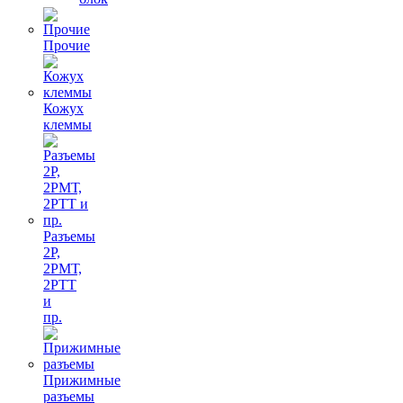
Прочие
Кожух
клеммы
Разъемы
2Р,
2РМТ,
2РТТ
и
пр.
Прижимные
разъемы