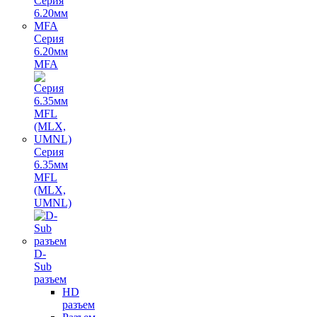
Серия
6.20мм
MFA
Серия
6.35мм
MFL
(MLX,
UMNL)
D-
Sub
разъем
HD
разъем