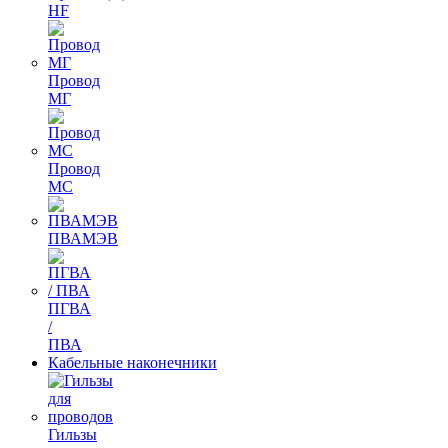
HF
Провод
МГ
Провод
МС
ПВАМЭВ
ПГВА
/
ПВА
Кабельные наконечники
Гильзы