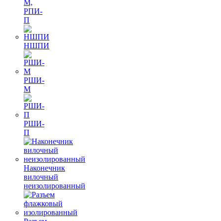
М,
РПИ-
П
НШПИ
РШИ-
М
РШИ-
П
Наконечник
вилочный
неизолированный