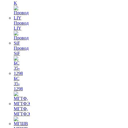
K
Провод
LIY
Провод
SiF
БС
35-
1298
МГТФ,
МГТФЭ