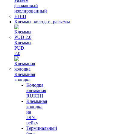
Разъем
флажковый
изолированный
НШП
Клеммы, колодки, разъемы
Клеммы
PUD
2.0
Клеммная
колодка
Колодка
клеммная
RUICHI
Клеммная
колодка
на
DIN-
рейку
Терминальный
блок