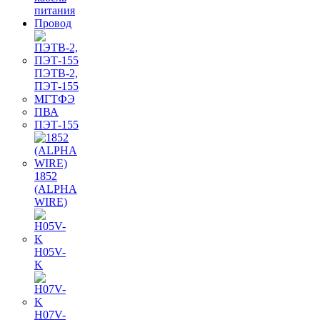
питания
Провод
ПЭТВ-2,
ПЭТ-155
МГТФЭ
ПВА
ПЭТ-155
1852
(ALPHA
WIRE)
H05V-
K
H07V-