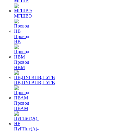
МГШВ
МГШВЭ
Провод
НВ
Провод
НВМ
ПВ,ПУГВПВ,ПУГВ
Провод
ПВАМ
ПуГПнг(A)-