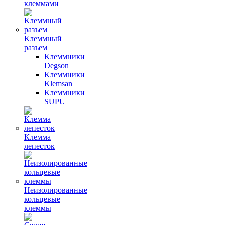
клеммами
Клеммный
разъем
Клеммники
Degson
Клеммники
Klemsan
Клеммники
SUPU
Клемма
лепесток
Неизолированные
кольцевые
клеммы