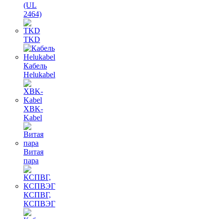
(UL
2464)
TKD
Кабель
Helukabel
XBK-
Kabel
Витая
пара
КСПВГ,
КСПВЭГ