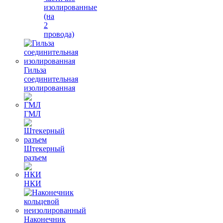
изолированные
(на
2
провода)
Гильза
соединительная
изолированная
ГМЛ
Штекерный
разъем
НКИ
Наконечник