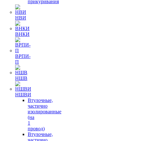
прикуривания
НВИ
ВНКИ
ВРПИ-
П
НШВ
НШВИ
Втулочные,
частично
изолированные
(на
1
провод)
Втулочные,
частично