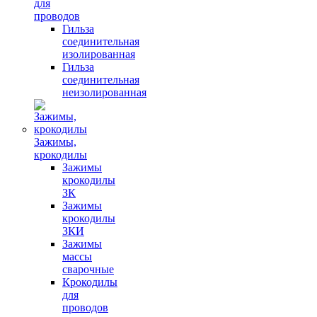
для
проводов
Гильза
соединительная
изолированная
Гильза
соединительная
неизолированная
Зажимы,
крокодилы
Зажимы
крокодилы
ЗК
Зажимы
крокодилы
ЗКИ
Зажимы
массы
сварочные
Крокодилы
для
проводов