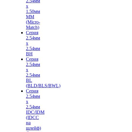
2.54мм
х
1.50мм
MM
(Micro-
Match)
Серия
2.54мм
х
2.54мм
BH
Серия
2.54мм
х
2.54мм
BL
(BLD/BLS/BWL)
Серия
2.54мм
х
2.54мм
IDC/IDM
(IDCC
на
шлейф)