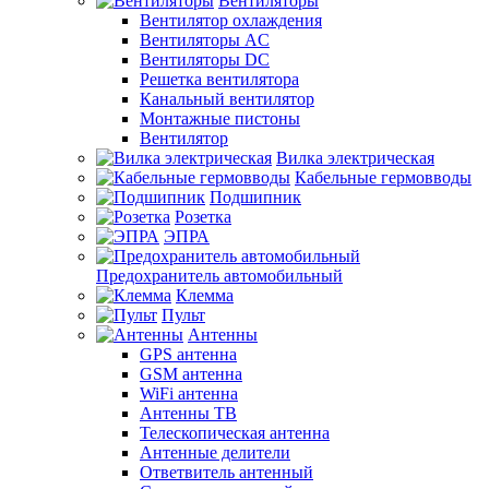
Вентиляторы
Вентилятор охлаждения
Вентиляторы AC
Вентиляторы DC
Решетка вентилятора
Канальный вентилятор
Монтажные пистоны
Вентилятор
Вилка электрическая
Кабельные гермовводы
Подшипник
Розетка
ЭПРА
Предохранитель автомобильный
Клемма
Пульт
Антенны
GPS антенна
GSM антенна
WiFi антенна
Антенны ТВ
Телескопическая антенна
Антенные делители
Ответвитель антенный