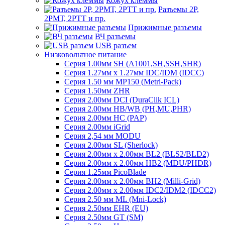
Кожух клеммы
Разъемы 2Р,
2РМТ, 2РТТ и пр.
Прижимные разъемы
ВЧ разъемы
USB разъем
Низковольтное питание
Серия 1.00мм SH (A1001,SH,SSH,SHR)
Серия 1.27мм x 1.27мм IDC/IDM (IDCC)
Серия 1.50 мм MP150 (Metri-Pack)
Серия 1.50мм ZHR
Серия 2.00мм DCI (DuraClik ICL)
Серия 2.00мм HB/WB (PH,MU,PHR)
Серия 2.00мм HC (PAP)
Серия 2.00мм iGrid
Серия 2,54 мм MODU
Серия 2.00мм SL (Sherlock)
Серия 2.00мм x 2.00мм BL2 (BLS2/BLD2)
Серия 2.00мм x 2.00мм HB2 (MDU/PHDR)
Серия 1.25мм PicoBlade
Серия 2.00мм х 2.00мм BH2 (Milli-Grid)
Серия 2.00мм х 2.00мм IDC2/IDM2 (IDCC2)
Серия 2.50 мм ML (Mni-Lock)
Серия 2.50мм EHR (EU)
Серия 2.50мм GT (SM)