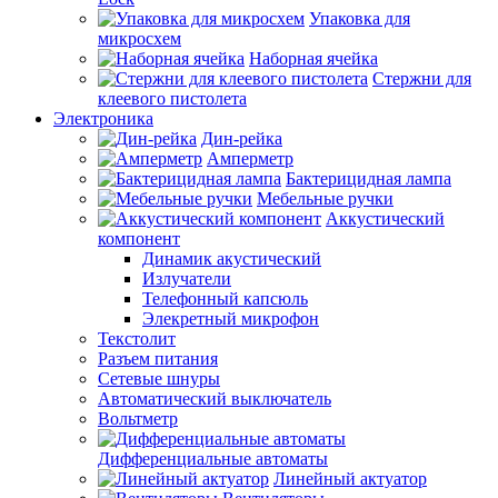
Упаковка для
микросхем
Наборная ячейка
Стержни для
клеевого пистолета
Электроника
Дин-рейка
Амперметр
Бактерицидная лампа
Мебельные ручки
Аккустический
компонент
Динамик акустический
Излучатели
Телефонный капсюль
Элекретный микрофон
Текстолит
Разъем питания
Сетевые шнуры
Автоматический выключатель
Вольтметр
Дифференциальные автоматы
Линейный актуатор