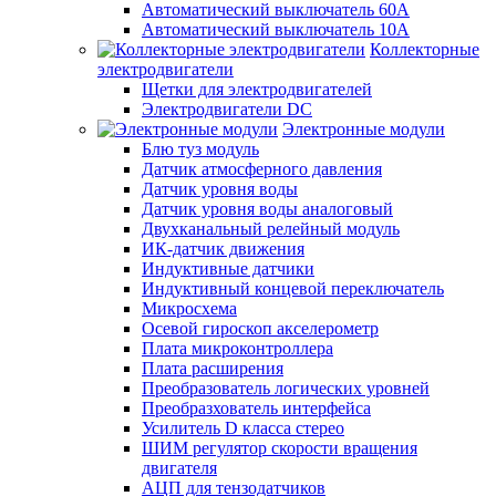
Автоматический выключатель 60А
Автоматический выключатель 10А
Коллекторные
электродвигатели
Щетки для электродвигателей
Электродвигатели DC
Электронные модули
Блю туз модуль
Датчик атмосферного давления
Датчик уровня воды
Датчик уровня воды аналоговый
Двухканальный релейный модуль
ИК-датчик движения
Индуктивные датчики
Индуктивный концевой переключатель
Микросхема
Осевой гироскоп акселерометр
Плата микроконтроллера
Плата расширения
Преобразователь логических уровней
Преобразхователь интерфейса
Усилитель D класса стерео
ШИМ регулятор скорости вращения
двигателя
АЦП для тензодатчиков