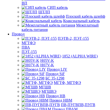
ВП
СИП кабель
ШТЛП
Плоский кабель шлейф
Коаксиальный кабель
Межплатный
кабель питания
Провод
ПЭТВ-2, ПЭТ-155
МГТФЭ
ПВА
ПЭТ-155
1852 (ALPHA WIRE)
H05V-K
H07V-K
Провод LIY
Провод SiF
БС 35-1298
МГТФ, МГТФЭ
МГШВ
МГШВЭ
Провод НВ
Провод НВМ
ПВ,ПУГВПВ,ПУГВ
Провод ПВАМ