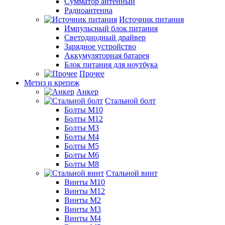
Сумматор антенный
Радиоантенна
Источник питания
Импульсный блок питания
Светодиодный драйвер
Зарядное устройство
Аккумуляторная батарея
Блок питания для ноутбука
Прочее
Метиз и крепеж
Анкер
Стальной болт
Болты М10
Болты М12
Болты М3
Болты М4
Болты М5
Болты М6
Болты М8
Стальной винт
Винты М10
Винты М12
Винты М2
Винты М3
Винты М4