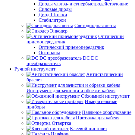
Диоды ультра- и супербыстродействующие
Силовые диоды
Диод Шоттки
Стабилитрон
Светодиодная лента
Энкодер
Оптический
приемопередатчик
Оптический приемопередатчик
Оптопары
DC DC
преобразователь
Ручной инструмент
Антистатический
браслет
Инструмент для зачистки и обрезки кабеля
Обжимной инструмент
Измерительные
приборы
Паяльное оборудование
Протяжка для кабеля
Отвертка
Клеевой пистолет
Надфиль