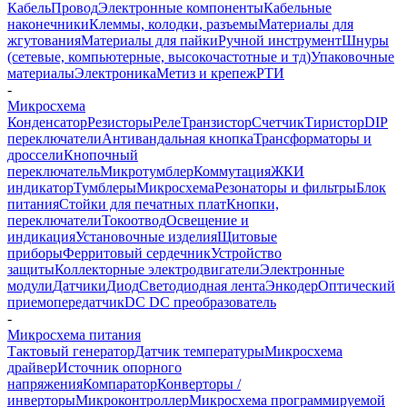
Кабель
Провод
Электронные компоненты
Кабельные
наконечники
Клеммы, колодки, разъемы
Материалы для
жгутования
Материалы для пайки
Ручной инструмент
Шнуры
(сетевые, компьютерные, высокочастотные и тд)
Упаковочные
материалы
Электроника
Метиз и крепеж
РТИ
-
Микросхема
Конденсатор
Резисторы
Реле
Транзистор
Счетчик
Тиристор
DIP
переключатели
Антивандальная кнопка
Трансформаторы и
дроссели
Кнопочный
переключатель
Микротумблер
Коммутация
ЖКИ
индикатор
Тумблеры
Микросхема
Резонаторы и фильтры
Блок
питания
Стойки для печатных плат
Кнопки,
переключатели
Токоотвод
Освещение и
индикация
Установочные изделия
Щитовые
приборы
Ферритовый сердечник
Устройство
защиты
Коллекторные электродвигатели
Электронные
модули
Датчики
Диод
Светодиодная лента
Энкодер
Оптический
приемопередатчик
DC DC преобразователь
-
Микросхема питания
Тактовый генератор
Датчик температуры
Микросхема
драйвер
Источник опорного
напряжения
Компаратор
Конверторы /
инверторы
Микроконтроллер
Микросхема программируемой