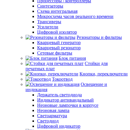
Процессоры / контроллеры
Синтезаторы
Схема интегральная
Микросхема часов реального времени
Трансиверы
Усилители
Цифровой изолятор
Резонаторы и фильтры
Кварцевый генератор
Кварцевый резонатор
Сетевые фильтры
Блок питания
Стойки для
печатных плат
Кнопки, переключатели
Токоотвод
Освещение и
индикация
Держатель светодиода
Индикатор антивандальный
Неоновые лампочки в корпусе
Неоновая лампа
Светоарматура
Светодиод
Цифровой индикатор