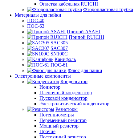
Оплетка кабельная RUICHI
Фторопластовая трубка
Материалы для пайки
ПОС-40
ПОС-63
Припой ASAHI
Припой RUICHI
SAC305
SAC307
SN100C
Канифоль
ПОС-61
Флюс для пайки
Электронные компоненты
Конденсатор
Ионистор
Пленочный конденсатор
Пусковой конденсатор
Электролитический конденсатор
Резисторы
Потенциометры
Переменный резистор
Мощный резистор
Прочие
Постоянный резистор