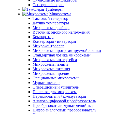
Символьные индикаторы
Сенсорный экран
Тумблеры
Микросхема
Тактовый генератор
Датчик температуры
Микросхема драйвер
Источник опорного напряжения
Компаратор
Конверторы / инверторы
Микроконтроллер
Микросхема программируемой логики
Стандартная логика микросхемы
Микросхемы интерфейса
Микросхема памяти
Микросхема питания
Микросхемы прочие
Специальные микросхемы
Мультиплексор
Операционный усилитель
Панельки для микросхем
Переключатели / коммутаторы
Аналого цифровой преобразователь
Преобразователи мультимедийные
Цифро аналоговый преобразователь