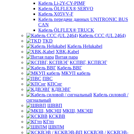
Кабель Li-2Y-CY-PIMF
Кабель ÖLFLEX® SERVO
Кабель X05VV-F
Кабель передачи данных UNITRONIC BUS
CAN
Кабель ÖLFLEX® TRUCK
Кабель CCC (UL 2464)
TKD
Кабель Helukabel
XBK-Kabel
Витая пара
КСПВГ, КСПВЭГ
Кабель ВВГ
МКУП кабель
ПВС
КПСнг
КДВЭВГ
Кабель силовой /
сигнальный
ШВВП
МКШ, МКЭШ
КСКВВ
КГтп
ШВПМ
КСКВЭВ / КСКВЭВ-