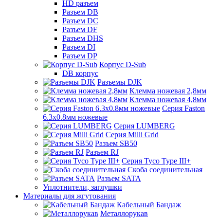
HD разъем
Разъем DB
Разъем DC
Разъем DF
Разъем DHS
Разъем DI
Разъем DP
Корпус D-Sub
DB корпус
Разъемы DJK
Клемма ножевая 2,8мм
Клемма ножевая 4,8мм
Серия Faston
6.3х0.8мм ножевые
Серия LUMBERG
Серия Milli Grid
Разъем SB50
Разъем RJ
Серия Tyco Type III+
Скоба соединительная
Разъем SATA
Уплотнители, заглушки
Материалы для жгутования
Кабельный Бандаж
Металлорукав