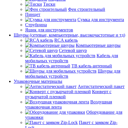
Тиски
Фен строительный
Пинцет
Сумка для инструмента
Струбцина
Ящик для инструментов
Шнуры (сетевые, компьютерные, высокочастотные и тд)
RCA кабель
Компьютерные шнуры
Сетевой шнур
Кабель для
мобильных устройств
ТВ кабель антенный
Шнуры для
мобильных устройств
Упаковочные материалы
Антистатический пакет
Конверт с
пузырчатой пленкой
Воздушная
упаковочная лента
Оборудование для
упаковки
Пакет с замком Zip-
Lock