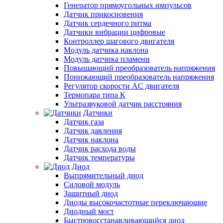
Генератор прямоугольных импульсов
Датчик прикосновения
Датчик сердечного ритма
Датчики вибрации цифровые
Контроллер шагового двигателя
Модуль датчика наклона
Модуль датчика пламени
Повышающий преобразователь напряжения
Понижающий преобразователь напряжения
Регулятор скорости AC двигателя
Термопара типа К
Ультразвуковой датчик расстояния
Датчики
Датчик газа
Датчик давления
Датчик наклона
Датчик расхода воды
Датчик температуры
Диод
Выпрямительный диод
Силовой модуль
Защитный диод
Диоды высокочастотные переключающие
Диодный мост
Быстровосстанавливающийся диод