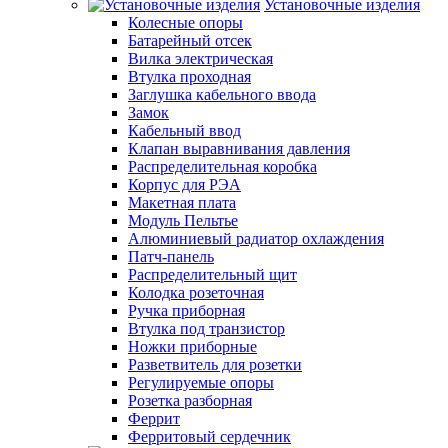
Установочные изделия
Колесные опоры
Батарейный отсек
Вилка электрическая
Втулка проходная
Заглушка кабельного ввода
Замок
Кабельный ввод
Клапан выравнивания давления
Распределительная коробка
Корпус для РЭА
Макетная плата
Модуль Пельтье
Алюминиевый радиатор охлаждения
Патч-панель
Распределительный щит
Колодка розеточная
Ручка приборная
Втулка под транзистор
Ножки приборные
Разветвитель для розетки
Регулируемые опоры
Розетка разборная
Феррит
Ферритовый сердечник