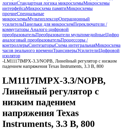
логики
Стандартная логика микросхемы
Микросхемы
интерфейса
Микросхема памяти
Микросхемы
прочие
Специальные
микросхемы
Мультиплексор
Операционный
усилитель
Панельки для микросхем
Переключатели /
коммутаторы
Аналого цифровой
преобразователь
Преобразователи мультимедийные
Цифро
аналоговый преобразователь
Процессоры /
контроллеры
Синтезаторы
Схема интегральная
Микросхема
часов реального времени
Трансиверы
Усилители
Цифровой
изолятор
-
LM1117IMPX-3.3/NOPB, Линейный регулятор с низким
падением напряжения Texas Instruments, 3.3 В, 800
LM1117IMPX-3.3/NOPB,
Линейный регулятор с
низким падением
напряжения Texas
Instruments, 3.3 В, 800