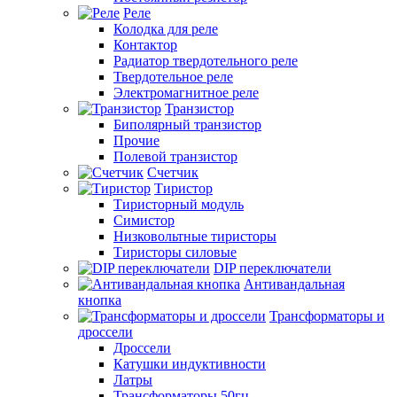
Реле
Колодка для реле
Контактор
Радиатор твердотельного реле
Твердотельное реле
Электромагнитное реле
Транзистор
Биполярный транзистор
Прочие
Полевой транзистор
Счетчик
Тиристор
Тиристорный модуль
Симистор
Низковольтные тиристоры
Тиристоры силовые
DIP переключатели
Антивандальная
кнопка
Трансформаторы и
дроссели
Дроссели
Катушки индуктивности
Латры
Трансформаторы 50гц