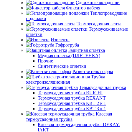
Сдвижные вкладыши
Фиксатор кабеля
Теплопроводящие
подложки
Термоусадочная лента
Термоусаживаемые
оплетки
Изолента
Гофротруба
Защитная оплетка
Медная оплетка (ПЛЕТЕНКА)
Прочие
Синтетические оплетки
Разветвитель гофры
Трубка
электроизоляционная
Термоусадочная трубка
Термоусадочная трубка RUICHI
Термоусадочная трубка REXANT
Термоусадочная трубка КВТ 2 к 1
Термоусадочная трубка КВТ 3 к 1
Клеевая
термоусадочная трубка
Клеевая термоусадочная трубка DERAY-
IAKT