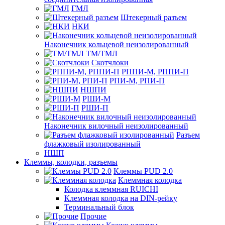
ГМЛ
Штекерный разъем
НКИ
Наконечник кольцевой неизолированный
ТМ/ТМЛ
Скотчлоки
РППИ-М, РППИ-П
РПИ-М, РПИ-П
НШПИ
РШИ-М
РШИ-П
Наконечник вилочный неизолированный
Разъем
флажковый изолированный
НШП
Клеммы, колодки, разъемы
Клеммы PUD 2.0
Клеммная колодка
Колодка клеммная RUICHI
Клеммная колодка на DIN-рейку
Терминальный блок
Прочие