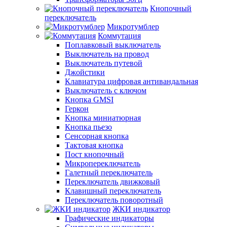
Кнопочный
переключатель
Микротумблер
Коммутация
Поплавковый выключатель
Выключатель на провод
Выключатель путевой
Джойстики
Клавиатура цифровая антивандальная
Выключатель с ключом
Кнопка GMSI
Геркон
Кнопка миниатюрная
Кнопка пьезо
Сенсорная кнопка
Тактовая кнопка
Пост кнопочный
Микропереключатель
Галетный переключатель
Переключатель движковый
Клавишный переключатель
Переключатель поворотный
ЖКИ индикатор
Графические индикаторы