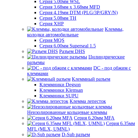
Серия 5.00мм WSL
Серия 3.68мм х 3.68мм MFD
Серия 4.19мм DTM (PLG/3P/GRY/N)
Серия 5.08мм TH
Серия XHP
Клеммы,
колодки автомобильные
Серия MQS
Серия 6.00мм Superseal 1.5
Разъем DHS
Цилиндрические
разъемы
DC - под обжим с
клеммами
Клеммный разъем
Клеммники Degson
Клеммники Klemsan
Клеммники SUPU
Клемма лепесток
Неизолированные кольцевые клеммы
Серия 6.20мм MFA
Серия 6.35мм
MFL (MLX, UMNL)
D-Sub разъем