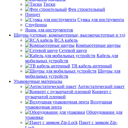
Тиски
Фен строительный
Пинцет
Сумка для инструмента
Струбцина
Ящик для инструментов
Шнуры (сетевые, компьютерные, высокочастотные и тд)
RCA кабель
Компьютерные шнуры
Сетевой шнур
Кабель для
мобильных устройств
ТВ кабель антенный
Шнуры для
мобильных устройств
Упаковочные материалы
Антистатический пакет
Конверт с
пузырчатой пленкой
Воздушная
упаковочная лента
Оборудование для
упаковки
Пакет с замком Zip-
Lock