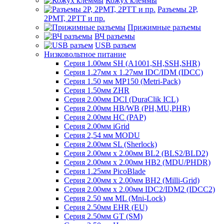
Кожух клеммы
Разъемы 2Р,
2РМТ, 2РТТ и пр.
Прижимные разъемы
ВЧ разъемы
USB разъем
Низковольтное питание
Серия 1.00мм SH (A1001,SH,SSH,SHR)
Серия 1.27мм x 1.27мм IDC/IDM (IDCC)
Серия 1.50 мм MP150 (Metri-Pack)
Серия 1.50мм ZHR
Серия 2.00мм DCI (DuraClik ICL)
Серия 2.00мм HB/WB (PH,MU,PHR)
Серия 2.00мм HC (PAP)
Серия 2.00мм iGrid
Серия 2,54 мм MODU
Серия 2.00мм SL (Sherlock)
Серия 2.00мм x 2.00мм BL2 (BLS2/BLD2)
Серия 2.00мм x 2.00мм HB2 (MDU/PHDR)
Серия 1.25мм PicoBlade
Серия 2.00мм х 2.00мм BH2 (Milli-Grid)
Серия 2.00мм х 2.00мм IDC2/IDM2 (IDCC2)
Серия 2.50 мм ML (Mni-Lock)
Серия 2.50мм EHR (EU)
Серия 2.50мм GT (SM)