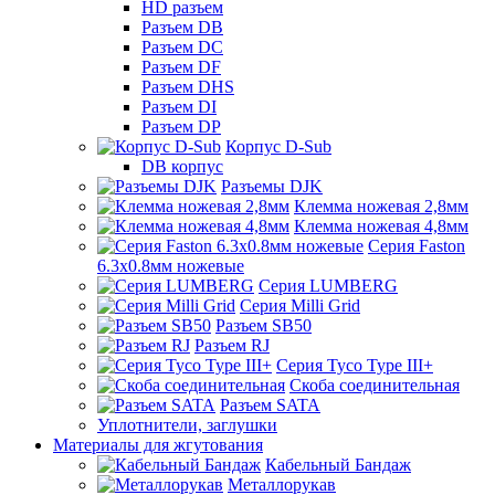
HD разъем
Разъем DB
Разъем DC
Разъем DF
Разъем DHS
Разъем DI
Разъем DP
Корпус D-Sub
DB корпус
Разъемы DJK
Клемма ножевая 2,8мм
Клемма ножевая 4,8мм
Серия Faston
6.3х0.8мм ножевые
Серия LUMBERG
Серия Milli Grid
Разъем SB50
Разъем RJ
Серия Tyco Type III+
Скоба соединительная
Разъем SATA
Уплотнители, заглушки
Материалы для жгутования
Кабельный Бандаж
Металлорукав