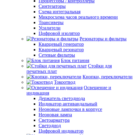
Процессоры / контроллеры
Синтезаторы
Схема интегральная
Микросхема часов реального времени
Трансиверы
Усилители
Цифровой изолятор
Резонаторы и фильтры
Кварцевый генератор
Кварцевый резонатор
Сетевые фильтры
Блок питания
Стойки для
печатных плат
Кнопки, переключатели
Токоотвод
Освещение и
индикация
Держатель светодиода
Индикатор антивандальный
Неоновые лампочки в корпусе
Неоновая лампа
Светоарматура
Светодиод
Цифровой индикатор