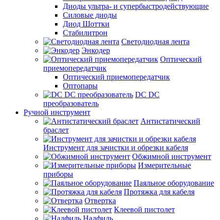
Диоды ультра- и супербыстродействующие
Силовые диоды
Диод Шоттки
Стабилитрон
Светодиодная лента
Энкодер
Оптический
приемопередатчик
Оптический приемопередатчик
Оптопары
DC DC
преобразователь
Ручной инструмент
Антистатический
браслет
Инструмент для зачистки и обрезки кабеля
Обжимной инструмент
Измерительные
приборы
Паяльное оборудование
Протяжка для кабеля
Отвертка
Клеевой пистолет
Надфиль