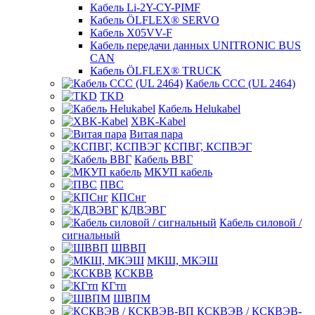
Кабель Li-2Y-CY-PIMF
Кабель ÖLFLEX® SERVO
Кабель X05VV-F
Кабель передачи данных UNITRONIC BUS
CAN
Кабель ÖLFLEX® TRUCK
Кабель CCC (UL 2464)
TKD
Кабель Helukabel
XBK-Kabel
Витая пара
КСПВГ, КСПВЭГ
Кабель ВВГ
МКУП кабель
ПВС
КПСнг
КДВЭВГ
Кабель силовой /
сигнальный
ШВВП
МКШ, МКЭШ
КСКВВ
КГтп
ШВПМ
КСКВЭВ / КСКВЭВ-