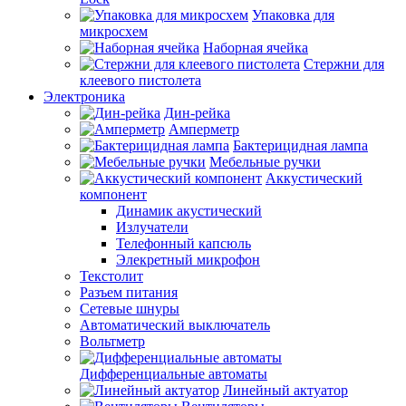
Упаковка для
микросхем
Наборная ячейка
Стержни для
клеевого пистолета
Электроника
Дин-рейка
Амперметр
Бактерицидная лампа
Мебельные ручки
Аккустический
компонент
Динамик акустический
Излучатели
Телефонный капсюль
Элекретный микрофон
Текстолит
Разъем питания
Сетевые шнуры
Автоматический выключатель
Вольтметр
Дифференциальные автоматы
Линейный актуатор