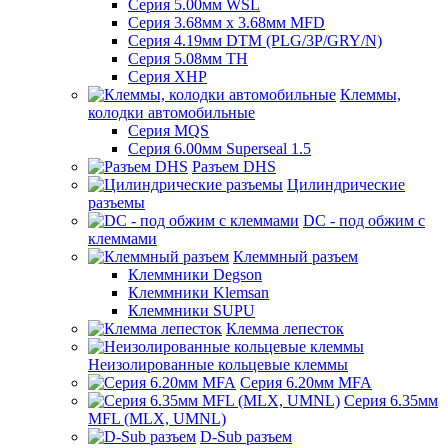
Серия 5.00мм WSL
Серия 3.68мм х 3.68мм MFD
Серия 4.19мм DTM (PLG/3P/GRY/N)
Серия 5.08мм TH
Серия XHP
Клеммы,
колодки автомобильные
Серия MQS
Серия 6.00мм Superseal 1.5
Разъем DHS
Цилиндрические
разъемы
DC - под обжим с
клеммами
Клеммный разъем
Клеммники Degson
Клеммники Klemsan
Клеммники SUPU
Клемма лепесток
Неизолированные кольцевые клеммы
Серия 6.20мм MFA
Серия 6.35мм
MFL (MLX, UMNL)
D-Sub разъем