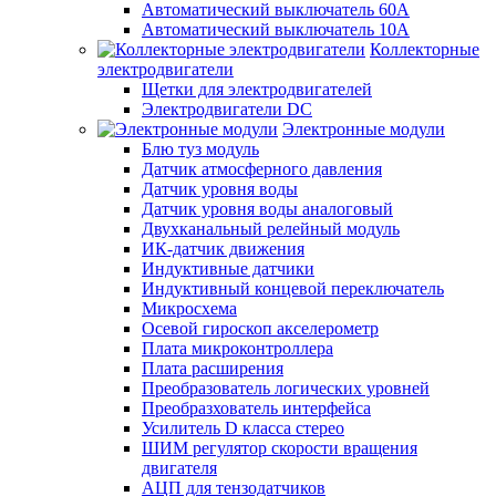
Автоматический выключатель 60А
Автоматический выключатель 10А
Коллекторные
электродвигатели
Щетки для электродвигателей
Электродвигатели DC
Электронные модули
Блю туз модуль
Датчик атмосферного давления
Датчик уровня воды
Датчик уровня воды аналоговый
Двухканальный релейный модуль
ИК-датчик движения
Индуктивные датчики
Индуктивный концевой переключатель
Микросхема
Осевой гироскоп акселерометр
Плата микроконтроллера
Плата расширения
Преобразователь логических уровней
Преобразхователь интерфейса
Усилитель D класса стерео
ШИМ регулятор скорости вращения
двигателя
АЦП для тензодатчиков