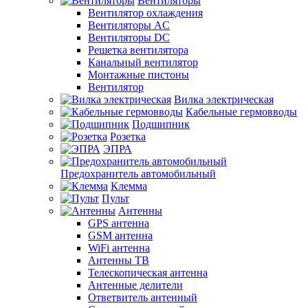
Вентиляторы
Вентилятор охлаждения
Вентиляторы AC
Вентиляторы DC
Решетка вентилятора
Канальный вентилятор
Монтажные пистоны
Вентилятор
Вилка электрическая
Кабельные гермовводы
Подшипник
Розетка
ЭПРА
Предохранитель автомобильный
Клемма
Пульт
Антенны
GPS антенна
GSM антенна
WiFi антенна
Антенны ТВ
Телескопическая антенна
Антенные делители
Ответвитель антенный