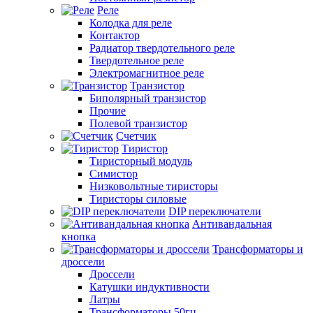
Реле
Колодка для реле
Контактор
Радиатор твердотельного реле
Твердотельное реле
Электромагнитное реле
Транзистор
Биполярный транзистор
Прочие
Полевой транзистор
Счетчик
Тиристор
Тиристорный модуль
Симистор
Низковольтные тиристоры
Тиристоры силовые
DIP переключатели
Антивандальная
кнопка
Трансформаторы и
дроссели
Дроссели
Катушки индуктивности
Латры
Трансформаторы 50гц