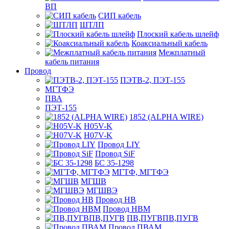
ВП
СИП кабель
ШТЛП
Плоский кабель шлейф
Коаксиальный кабель
Межплатный
кабель питания
Провод
ПЭТВ-2, ПЭТ-155
МГТФЭ
ПВА
ПЭТ-155
1852 (ALPHA WIRE)
H05V-K
H07V-K
Провод LIY
Провод SiF
БС 35-1298
МГТФ, МГТФЭ
МГШВ
МГШВЭ
Провод НВ
Провод НВМ
ПВ,ПУГВПВ,ПУГВ
Провод ПВАМ