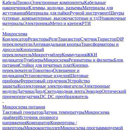
Кабель
Провод
Электронные компоненты
Кабельные
наконечники
Клеммы, колодки, разъемы
Материалы для
жгутования
Материалы для пайки
Ручной инструмент
Шнуры
(сетевые, компьютерные, высокочастотные и тд)
Упаковочные
материалы
Электроника
Метиз и крепеж
РТИ
-
Микросхема
Конденсатор
Резисторы
Реле
Транзистор
Счетчик
Тиристор
DIP
переключатели
Антивандальная кнопка
Трансформаторы и
дроссели
Кнопочный
переключатель
Микротумблер
Коммутация
ЖКИ
индикатор
Тумблеры
Микросхема
Резонаторы и фильтры
Блок
питания
Стойки для печатных плат
Кнопки,
переключатели
Токоотвод
Освещение и
индикация
Установочные изделия
Щитовые
приборы
Ферритовый сердечник
Устройство
защиты
Коллекторные электродвигатели
Электронные
модули
Датчики
Диод
Светодиодная лента
Энкодер
Оптический
приемопередатчик
DC DC преобразователь
-
Микросхема питания
Тактовый генератор
Датчик температуры
Микросхема
драйвер
Источник опорного
напряжения
Компаратор
Конверторы /
инверторы
Микроконтроллер
Микросхема программируемой