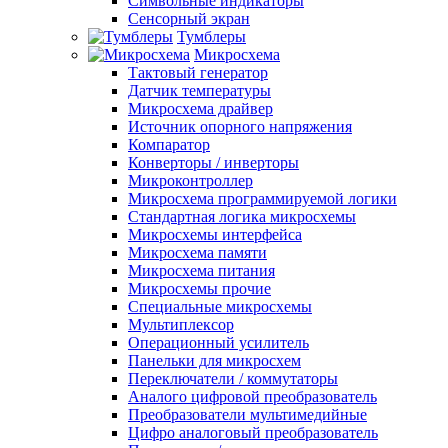
Символьные индикаторы
Сенсорный экран
Тумблеры
Микросхема
Тактовый генератор
Датчик температуры
Микросхема драйвер
Источник опорного напряжения
Компаратор
Конверторы / инверторы
Микроконтроллер
Микросхема программируемой логики
Стандартная логика микросхемы
Микросхемы интерфейса
Микросхема памяти
Микросхема питания
Микросхемы прочие
Специальные микросхемы
Мультиплексор
Операционный усилитель
Панельки для микросхем
Переключатели / коммутаторы
Аналого цифровой преобразователь
Преобразователи мультимедийные
Цифро аналоговый преобразователь