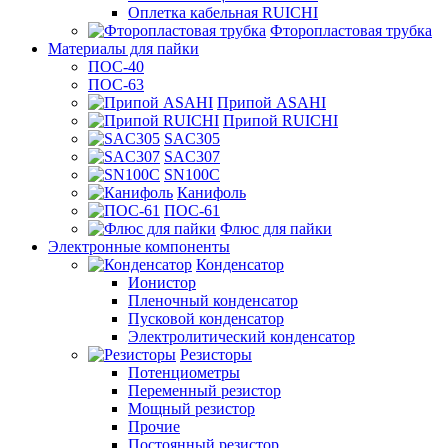
Оплетка кабельная RUICHI
Фторопластовая трубка
Материалы для пайки
ПОС-40
ПОС-63
Припой ASAHI
Припой RUICHI
SAC305
SAC307
SN100C
Канифоль
ПОС-61
Флюс для пайки
Электронные компоненты
Конденсатор
Ионистор
Пленочный конденсатор
Пусковой конденсатор
Электролитический конденсатор
Резисторы
Потенциометры
Переменный резистор
Мощный резистор
Прочие
Постоянный резистор