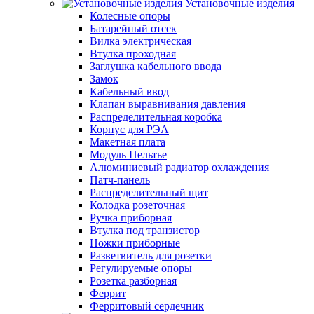
Установочные изделия
Колесные опоры
Батарейный отсек
Вилка электрическая
Втулка проходная
Заглушка кабельного ввода
Замок
Кабельный ввод
Клапан выравнивания давления
Распределительная коробка
Корпус для РЭА
Макетная плата
Модуль Пельтье
Алюминиевый радиатор охлаждения
Патч-панель
Распределительный щит
Колодка розеточная
Ручка приборная
Втулка под транзистор
Ножки приборные
Разветвитель для розетки
Регулируемые опоры
Розетка разборная
Феррит
Ферритовый сердечник