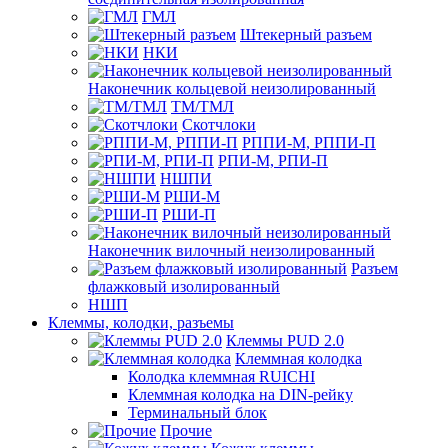
ГМЛ
Штекерный разъем
НКИ
Наконечник кольцевой неизолированный
ТМ/ТМЛ
Скотчлоки
РППИ-М, РППИ-П
РПИ-М, РПИ-П
НШПИ
РШИ-М
РШИ-П
Наконечник вилочный неизолированный
Разъем
флажковый изолированный
НШП
Клеммы, колодки, разъемы
Клеммы PUD 2.0
Клеммная колодка
Колодка клеммная RUICHI
Клеммная колодка на DIN-рейку
Терминальный блок
Прочие