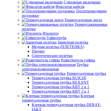
Сдвижные вкладыши
Фиксатор кабеля
Теплопроводящие
подложки
Термоусадочная лента
Термоусаживаемые
оплетки
Изолента
Гофротруба
Защитная оплетка
Медная оплетка (ПЛЕТЕНКА)
Прочие
Синтетические оплетки
Разветвитель гофры
Трубка
электроизоляционная
Термоусадочная трубка
Термоусадочная трубка RUICHI
Термоусадочная трубка REXANT
Термоусадочная трубка КВТ 2 к 1
Термоусадочная трубка КВТ 3 к 1
Клеевая
термоусадочная трубка
Клеевая термоусадочная трубка DERAY-
IAKT