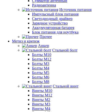
Сумматор антенный
Радиоантенна
Источник питания
Импульсный блок питания
Светодиодный драйвер
Зарядное устройство
Аккумуляторная батарея
Блок питания для ноутбука
Прочее
Метиз и крепеж
Анкер
Стальной болт
Болты М10
Болты М12
Болты М3
Болты М4
Болты М5
Болты М6
Болты М8
Стальной винт
Винты М10
Винты М12
Винты М2
Винты М3
Винты М4