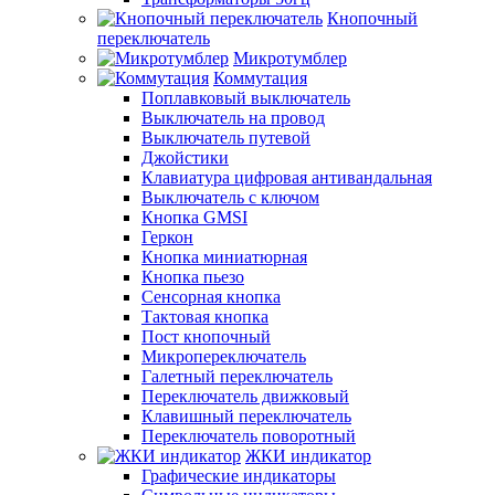
Кнопочный
переключатель
Микротумблер
Коммутация
Поплавковый выключатель
Выключатель на провод
Выключатель путевой
Джойстики
Клавиатура цифровая антивандальная
Выключатель с ключом
Кнопка GMSI
Геркон
Кнопка миниатюрная
Кнопка пьезо
Сенсорная кнопка
Тактовая кнопка
Пост кнопочный
Микропереключатель
Галетный переключатель
Переключатель движковый
Клавишный переключатель
Переключатель поворотный
ЖКИ индикатор
Графические индикаторы