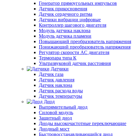
Генератор прямоугольных импульсов
Датчик прикосновения
Датчик сердечного ритма
Датчики вибрации цифровые
Контроллер шагового двигателя
Модуль датчика наклона
Модуль датчика пламени
Повышающий преобразователь напряжения
Понижающий преобразователь напряжения
Регулятор скорости AC двигателя
Термопара типа К
Ультразвуковой датчик расстояния
Датчики
Датчик газа
Датчик давления
Датчик наклона
Датчик расхода воды
Датчик температуры
Диод
Выпрямительный диод
Силовой модуль
Защитный диод
Диоды высокочастотные переключающие
Диодный мост
Быстровосстанавливающийся диод