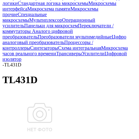
логики
Стандартная логика микросхемы
Микросхемы
интерфейса
Микросхема памяти
Микросхемы
прочие
Специальные
микросхемы
Мультиплексор
Операционный
усилитель
Панельки для микросхем
Переключатели /
коммутаторы
Аналого цифровой
преобразователь
Преобразователи мультимедийные
Цифро
аналоговый преобразователь
Процессоры /
контроллеры
Синтезаторы
Схема интегральная
Микросхема
часов реального времени
Трансиверы
Усилители
Цифровой
изолятор
-
TL431D
TL431D