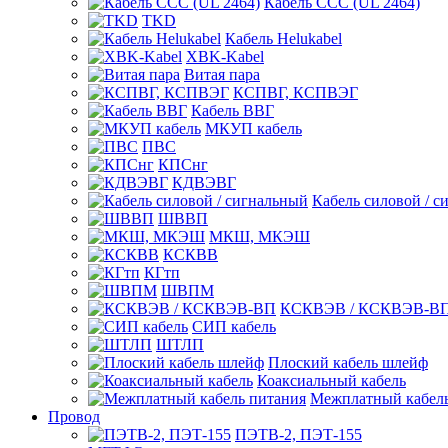
Кабель CCC (UL 2464)
TKD
Кабель Helukabel
XBK-Kabel
Витая пара
КСПВГ, КСПВЭГ
Кабель ВВГ
МКУП кабель
ПВС
КПСнг
КДВЭВГ
Кабель силовой / с
ШВВП
МКШ, МКЭШ
КСКВВ
КГтп
ШВПМ
КСКВЭВ / КСКВЭВ-В
СИП кабель
ШТЛП
Плоский кабель шлейф
Коаксиальный кабель
Межплатный кабель
Провод
ПЭТВ-2, ПЭТ-155