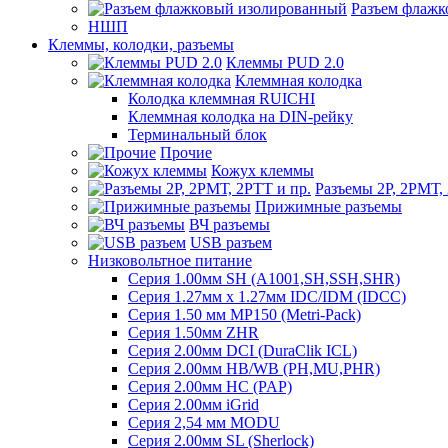
Разъем флаж
НШП
Клеммы, колодки, разъемы
Клеммы PUD 2.0
Клеммная колодка
Колодка клеммная RUICHI
Клеммная колодка на DIN-рейку
Терминальный блок
Прочие
Кожух клеммы
Разъемы 2Р, 2РМТ,
Прижимные разъемы
ВЧ разъемы
USB разъем
Низковольтное питание
Серия 1.00мм SH (A1001,SH,SSH,SHR)
Серия 1.27мм x 1.27мм IDC/IDM (IDCC)
Серия 1.50 мм MP150 (Metri-Pack)
Серия 1.50мм ZHR
Серия 2.00мм DCI (DuraClik ICL)
Серия 2.00мм HB/WB (PH,MU,PHR)
Серия 2.00мм HC (PAP)
Серия 2.00мм iGrid
Серия 2,54 мм MODU
Серия 2.00мм SL (Sherlock)