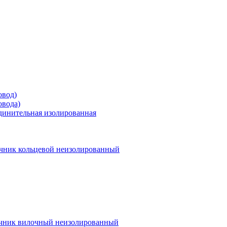
овод)
овода)
единительная изолированная
чник кольцевой неизолированный
чник вилочный неизолированный