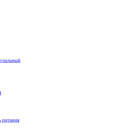
игнальный
П
 питания