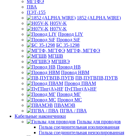
МГТФЭ
ПВА
ПЭТ-155
1852 (ALPHA WIRE)
H05V-K
H07V-K
Провод LIY
Провод SiF
БС 35-1298
МГТФ, МГТФЭ
МГШВ
МГШВЭ
Провод НВ
Провод НВМ
ПВ,ПУГВПВ,ПУГВ
Провод ПВАМ
ПуГПнг(A)-HF
Провод МГ
Провод МС
ПВАМЭВ
ПГВА / ПВА
Кабельные наконечники
Гильзы для проводов
Гильза соединительная изолированная
Гильза соединительная неизолированная