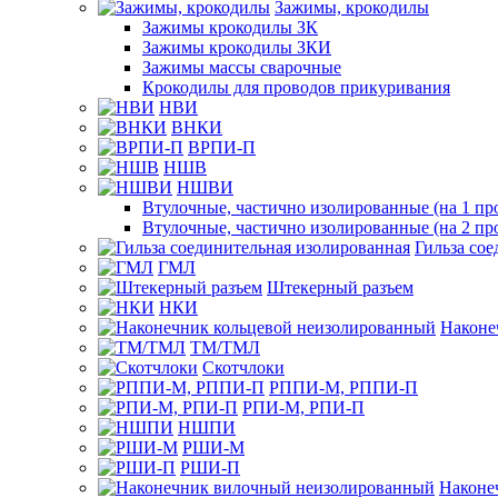
Зажимы, крокодилы
Зажимы крокодилы ЗК
Зажимы крокодилы ЗКИ
Зажимы массы сварочные
Крокодилы для проводов прикуривания
НВИ
ВНКИ
ВРПИ-П
НШВ
НШВИ
Втулочные, частично изолированные (на 1 пр
Втулочные, частично изолированные (на 2 пр
Гильза со
ГМЛ
Штекерный разъем
НКИ
Наконе
ТМ/ТМЛ
Скотчлоки
РППИ-М, РППИ-П
РПИ-М, РПИ-П
НШПИ
РШИ-М
РШИ-П
Наконе