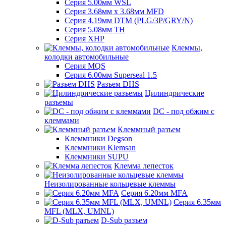
Серия 5.00мм WSL
Серия 3.68мм х 3.68мм MFD
Серия 4.19мм DTM (PLG/3P/GRY/N)
Серия 5.08мм TH
Серия XHP
Клеммы,
колодки автомобильные
Серия MQS
Серия 6.00мм Superseal 1.5
Разъем DHS
Цилиндрические
разъемы
DC - под обжим с
клеммами
Клеммный разъем
Клеммники Degson
Клеммники Klemsan
Клеммники SUPU
Клемма лепесток
Неизолированные кольцевые клеммы
Серия 6.20мм MFA
Серия 6.35мм
MFL (MLX, UMNL)
D-Sub разъем