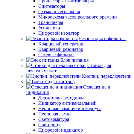
Процессоры / контроллеры
Синтезаторы
Схема интегральная
Микросхема часов реального времени
Трансиверы
Усилители
Цифровой изолятор
Резонаторы и фильтры
Кварцевый генератор
Кварцевый резонатор
Сетевые фильтры
Блок питания
Стойки для
печатных плат
Кнопки, переключатели
Токоотвод
Освещение и
индикация
Держатель светодиода
Индикатор антивандальный
Неоновые лампочки в корпусе
Неоновая лампа
Светоарматура
Светодиод
Цифровой индикатор