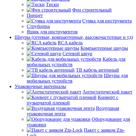
Тиски
Фен строительный
Пинцет
Сумка для инструмента
Струбцина
Ящик для инструментов
Шнуры (сетевые, компьютерные, высокочастотные и тд)
RCA кабель
Компьютерные шнуры
Сетевой шнур
Кабель для
мобильных устройств
ТВ кабель антенный
Шнуры для
мобильных устройств
Упаковочные материалы
Антистатический пакет
Конверт с
пузырчатой пленкой
Воздушная
упаковочная лента
Оборудование для
упаковки
Пакет с замком Zip-
Lock