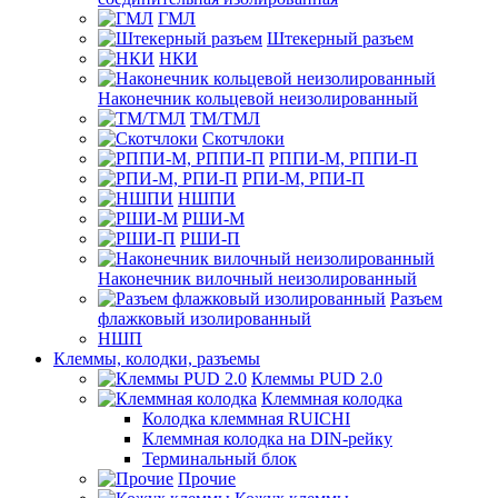
ГМЛ
Штекерный разъем
НКИ
Наконечник кольцевой неизолированный
ТМ/ТМЛ
Скотчлоки
РППИ-М, РППИ-П
РПИ-М, РПИ-П
НШПИ
РШИ-М
РШИ-П
Наконечник вилочный неизолированный
Разъем
флажковый изолированный
НШП
Клеммы, колодки, разъемы
Клеммы PUD 2.0
Клеммная колодка
Колодка клеммная RUICHI
Клеммная колодка на DIN-рейку
Терминальный блок
Прочие