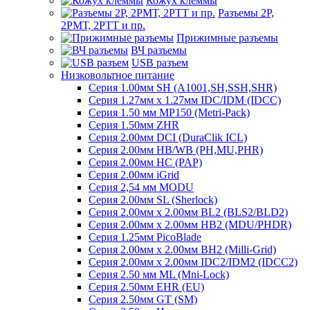
Кожух клеммы
Разъемы 2Р,
2РМТ, 2РТТ и пр.
Прижимные разъемы
ВЧ разъемы
USB разъем
Низковольтное питание
Серия 1.00мм SH (A1001,SH,SSH,SHR)
Серия 1.27мм x 1.27мм IDC/IDM (IDCC)
Серия 1.50 мм MP150 (Metri-Pack)
Серия 1.50мм ZHR
Серия 2.00мм DCI (DuraClik ICL)
Серия 2.00мм HB/WB (PH,MU,PHR)
Серия 2.00мм HC (PAP)
Серия 2.00мм iGrid
Серия 2,54 мм MODU
Серия 2.00мм SL (Sherlock)
Серия 2.00мм x 2.00мм BL2 (BLS2/BLD2)
Серия 2.00мм x 2.00мм HB2 (MDU/PHDR)
Серия 1.25мм PicoBlade
Серия 2.00мм х 2.00мм BH2 (Milli-Grid)
Серия 2.00мм х 2.00мм IDC2/IDM2 (IDCC2)
Серия 2.50 мм ML (Mni-Lock)
Серия 2.50мм EHR (EU)
Серия 2.50мм GT (SM)