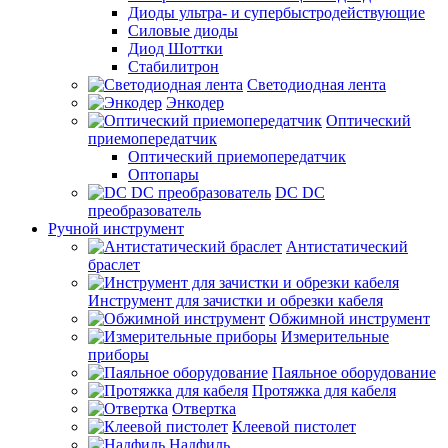
Диоды ультра- и супербыстродействующие
Силовые диоды
Диод Шоттки
Стабилитрон
Светодиодная лента
Энкодер
Оптический
приемопередатчик
Оптический приемопередатчик
Оптопары
DC DC
преобразователь
Ручной инструмент
Антистатический
браслет
Инструмент для зачистки и обрезки кабеля
Обжимной инструмент
Измерительные
приборы
Паяльное оборудование
Протяжка для кабеля
Отвертка
Клеевой пистолет
Надфиль