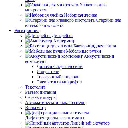
Упаковка для
микросхем
Наборная ячейка
Стержни для
клеевого пистолета
Электроника
Дин-рейка
Амперметр
Бактерицидная лампа
Мебельные ручки
Аккустический
компонент
Динамик акустический
Излучатели
Телефонный капсюль
Элекретный микрофон
Текстолит
Разъем питания
Сетевые шнуры
Автоматический выключатель
Вольтметр
Дифференциальные автоматы
Линейный актуатор