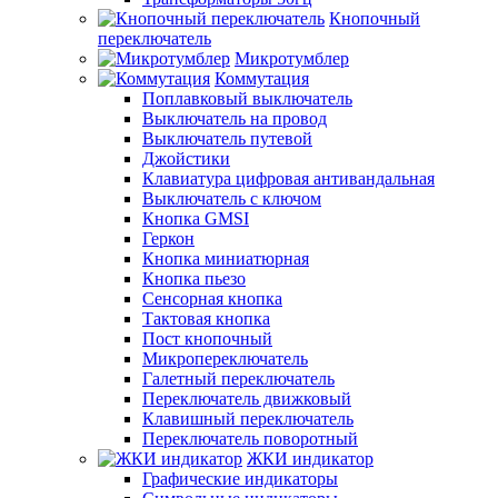
Кнопочный
переключатель
Микротумблер
Коммутация
Поплавковый выключатель
Выключатель на провод
Выключатель путевой
Джойстики
Клавиатура цифровая антивандальная
Выключатель с ключом
Кнопка GMSI
Геркон
Кнопка миниатюрная
Кнопка пьезо
Сенсорная кнопка
Тактовая кнопка
Пост кнопочный
Микропереключатель
Галетный переключатель
Переключатель движковый
Клавишный переключатель
Переключатель поворотный
ЖКИ индикатор
Графические индикаторы