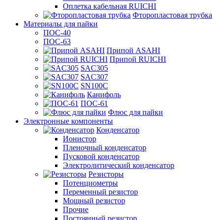
Оплетка кабельная RUICHI
Фторопластовая трубка
Материалы для пайки
ПОС-40
ПОС-63
Припой ASAHI
Припой RUICHI
SAC305
SAC307
SN100C
Канифоль
ПОС-61
Флюс для пайки
Электронные компоненты
Конденсатор
Ионистор
Пленочный конденсатор
Пусковой конденсатор
Электролитический конденсатор
Резисторы
Потенциометры
Переменный резистор
Мощный резистор
Прочие
Постоянный резистор