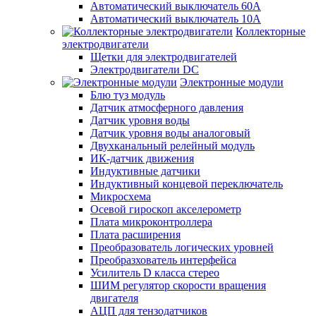
Автоматический выключатель 60А
Автоматический выключатель 10А
Коллекторные
электродвигатели
Щетки для электродвигателей
Электродвигатели DC
Электронные модули
Блю туз модуль
Датчик атмосферного давления
Датчик уровня воды
Датчик уровня воды аналоговый
Двухканальный релейный модуль
ИК-датчик движения
Индуктивные датчики
Индуктивный концевой переключатель
Микросхема
Осевой гироскоп акселерометр
Плата микроконтроллера
Плата расширения
Преобразователь логических уровней
Преобразхователь интерфейса
Усилитель D класса стерео
ШИМ регулятор скорости вращения
двигателя
АЦП для тензодатчиков