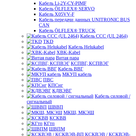
Кабель Li-2Y-CY-PIMF
Кабель ÖLFLEX® SERVO
Кабель X05VV-F
Кабель передачи данных UNITRONIC BUS
CAN
Кабель ÖLFLEX® TRUCK
Кабель CCC (UL 2464)
TKD
Кабель Helukabel
XBK-Kabel
Витая пара
КСПВГ, КСПВЭГ
Кабель ВВГ
МКУП кабель
ПВС
КПСнг
КДВЭВГ
Кабель силовой /
сигнальный
ШВВП
МКШ, МКЭШ
КСКВВ
КГтп
ШВПМ
КСКВЭВ / КСКВЭВ-