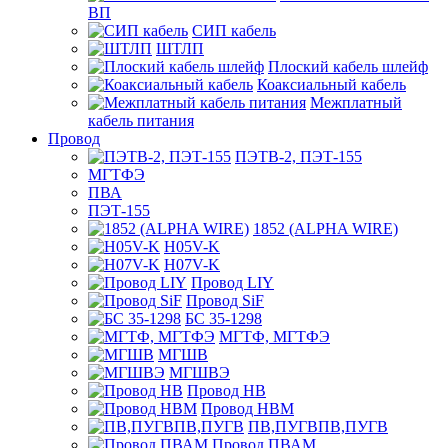
ВП
СИП кабель
ШТЛП
Плоский кабель шлейф
Коаксиальный кабель
Межплатный
кабель питания
Провод
ПЭТВ-2, ПЭТ-155
МГТФЭ
ПВА
ПЭТ-155
1852 (ALPHA WIRE)
H05V-K
H07V-K
Провод LIY
Провод SiF
БС 35-1298
МГТФ, МГТФЭ
МГШВ
МГШВЭ
Провод НВ
Провод НВМ
ПВ,ПУГВПВ,ПУГВ
Провод ПВАМ