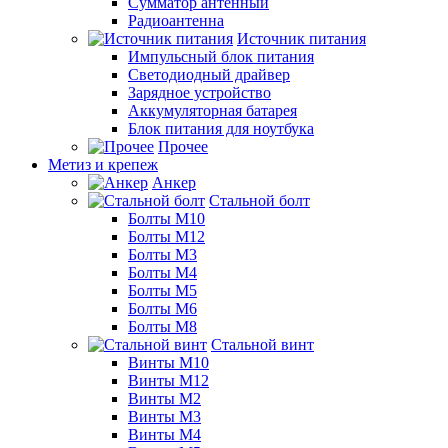
Сумматор антенный
Радиоантенна
Источник питания
Импульсный блок питания
Светодиодный драйвер
Зарядное устройство
Аккумуляторная батарея
Блок питания для ноутбука
Прочее
Метиз и крепеж
Анкер
Стальной болт
Болты М10
Болты М12
Болты М3
Болты М4
Болты М5
Болты М6
Болты М8
Стальной винт
Винты М10
Винты М12
Винты М2
Винты М3
Винты М4