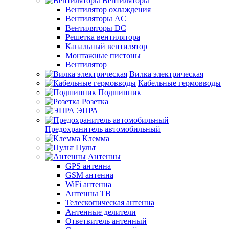
Вентиляторы
Вентилятор охлаждения
Вентиляторы AC
Вентиляторы DC
Решетка вентилятора
Канальный вентилятор
Монтажные пистоны
Вентилятор
Вилка электрическая
Кабельные гермовводы
Подшипник
Розетка
ЭПРА
Предохранитель автомобильный
Клемма
Пульт
Антенны
GPS антенна
GSM антенна
WiFi антенна
Антенны ТВ
Телескопическая антенна
Антенные делители
Ответвитель антенный