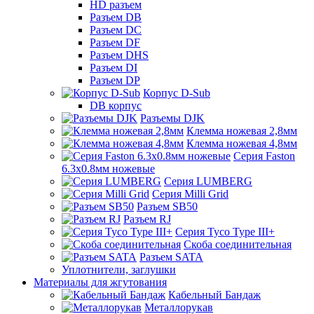
HD разъем
Разъем DB
Разъем DC
Разъем DF
Разъем DHS
Разъем DI
Разъем DP
Корпус D-Sub
DB корпус
Разъемы DJK
Клемма ножевая 2,8мм
Клемма ножевая 4,8мм
Серия Faston
6.3х0.8мм ножевые
Серия LUMBERG
Серия Milli Grid
Разъем SB50
Разъем RJ
Серия Tyco Type III+
Скоба соединительная
Разъем SATA
Уплотнители, заглушки
Материалы для жгутования
Кабельный Бандаж
Металлорукав