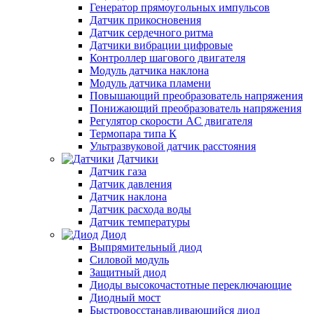
Генератор прямоугольных импульсов
Датчик прикосновения
Датчик сердечного ритма
Датчики вибрации цифровые
Контроллер шагового двигателя
Модуль датчика наклона
Модуль датчика пламени
Повышающий преобразователь напряжения
Понижающий преобразователь напряжения
Регулятор скорости AC двигателя
Термопара типа К
Ультразвуковой датчик расстояния
Датчики
Датчик газа
Датчик давления
Датчик наклона
Датчик расхода воды
Датчик температуры
Диод
Выпрямительный диод
Силовой модуль
Защитный диод
Диоды высокочастотные переключающие
Диодный мост
Быстровосстанавливающийся диод