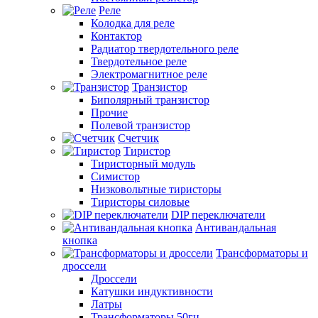
Реле
Колодка для реле
Контактор
Радиатор твердотельного реле
Твердотельное реле
Электромагнитное реле
Транзистор
Биполярный транзистор
Прочие
Полевой транзистор
Счетчик
Тиристор
Тиристорный модуль
Симистор
Низковольтные тиристоры
Тиристоры силовые
DIP переключатели
Антивандальная
кнопка
Трансформаторы и
дроссели
Дроссели
Катушки индуктивности
Латры
Трансформаторы 50гц