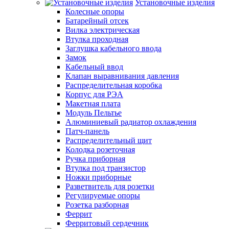
Установочные изделия
Колесные опоры
Батарейный отсек
Вилка электрическая
Втулка проходная
Заглушка кабельного ввода
Замок
Кабельный ввод
Клапан выравнивания давления
Распределительная коробка
Корпус для РЭА
Макетная плата
Модуль Пельтье
Алюминиевый радиатор охлаждения
Патч-панель
Распределительный щит
Колодка розеточная
Ручка приборная
Втулка под транзистор
Ножки приборные
Разветвитель для розетки
Регулируемые опоры
Розетка разборная
Феррит
Ферритовый сердечник