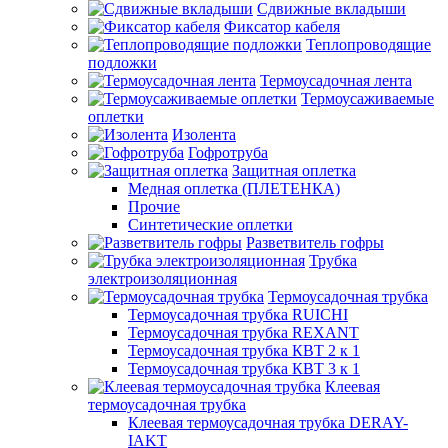
Сдвижные вкладыши
Фиксатор кабеля
Теплопроводящие
подложки
Термоусадочная лента
Термоусаживаемые
оплетки
Изолента
Гофротруба
Защитная оплетка
Медная оплетка (ПЛЕТЕНКА)
Прочие
Синтетические оплетки
Разветвитель гофры
Трубка
электроизоляционная
Термоусадочная трубка
Термоусадочная трубка RUICHI
Термоусадочная трубка REXANT
Термоусадочная трубка КВТ 2 к 1
Термоусадочная трубка КВТ 3 к 1
Клеевая
термоусадочная трубка
Клеевая термоусадочная трубка DERAY-
IAKT