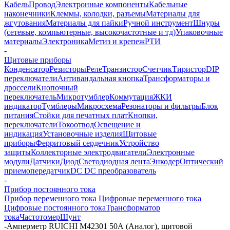
Кабель
Провод
Электронные компоненты
Кабельные
наконечники
Клеммы, колодки, разъемы
Материалы для
жгутования
Материалы для пайки
Ручной инструмент
Шнуры
(сетевые, компьютерные, высокочастотные и тд)
Упаковочные
материалы
Электроника
Метиз и крепеж
РТИ
-
Щитовые приборы
Конденсатор
Резисторы
Реле
Транзистор
Счетчик
Тиристор
DIP
переключатели
Антивандальная кнопка
Трансформаторы и
дроссели
Кнопочный
переключатель
Микротумблер
Коммутация
ЖКИ
индикатор
Тумблеры
Микросхема
Резонаторы и фильтры
Блок
питания
Стойки для печатных плат
Кнопки,
переключатели
Токоотвод
Освещение и
индикация
Установочные изделия
Щитовые
приборы
Ферритовый сердечник
Устройство
защиты
Коллекторные электродвигатели
Электронные
модули
Датчики
Диод
Светодиодная лента
Энкодер
Оптический
приемопередатчик
DC DC преобразователь
-
Прибор постоянного тока
Прибор переменного тока
Цифровые переменного тока
Цифровые постоянного тока
Трансформатор
тока
Частотомер
Шунт
-
Амперметр RUICHI М42301 50А (Аналог), щитовой