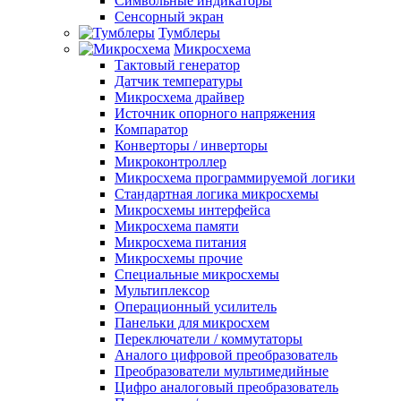
Символьные индикаторы
Сенсорный экран
Тумблеры
Микросхема
Тактовый генератор
Датчик температуры
Микросхема драйвер
Источник опорного напряжения
Компаратор
Конверторы / инверторы
Микроконтроллер
Микросхема программируемой логики
Стандартная логика микросхемы
Микросхемы интерфейса
Микросхема памяти
Микросхема питания
Микросхемы прочие
Специальные микросхемы
Мультиплексор
Операционный усилитель
Панельки для микросхем
Переключатели / коммутаторы
Аналого цифровой преобразователь
Преобразователи мультимедийные
Цифро аналоговый преобразователь