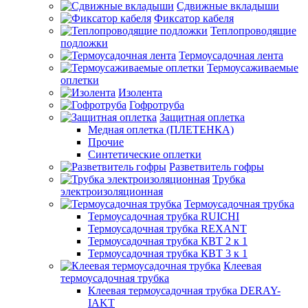
Сдвижные вкладыши
Фиксатор кабеля
Теплопроводящие
подложки
Термоусадочная лента
Термоусаживаемые
оплетки
Изолента
Гофротруба
Защитная оплетка
Медная оплетка (ПЛЕТЕНКА)
Прочие
Синтетические оплетки
Разветвитель гофры
Трубка
электроизоляционная
Термоусадочная трубка
Термоусадочная трубка RUICHI
Термоусадочная трубка REXANT
Термоусадочная трубка КВТ 2 к 1
Термоусадочная трубка КВТ 3 к 1
Клеевая
термоусадочная трубка
Клеевая термоусадочная трубка DERAY-
IAKT