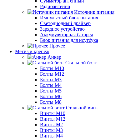
Сумматор антенный
Радиоантенна
Источник питания
Импульсный блок питания
Светодиодный драйвер
Зарядное устройство
Аккумуляторная батарея
Блок питания для ноутбука
Прочее
Метиз и крепеж
Анкер
Стальной болт
Болты М10
Болты М12
Болты М3
Болты М4
Болты М5
Болты М6
Болты М8
Стальной винт
Винты М10
Винты М12
Винты М2
Винты М3
Винты М4