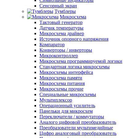
Символьные индикаторы
Сенсорный экран
Тумблеры
Микросхема
Тактовый генератор
Датчик температуры
Микросхема драйвер
Источник опорного напряжения
Компаратор
Конверторы / инверторы
Микроконтроллер
Микросхема программируемой логики
Стандартная логика микросхемы
Микросхемы интерфейса
Микросхема памяти
Микросхема питания
Микросхемы прочие
Специальные микросхемы
Мультиплексор
Операционный усилитель
Панельки для микросхем
Переключатели / коммутаторы
Аналого цифровой преобразователь
Преобразователи мультимедийные
Цифро аналоговый преобразователь