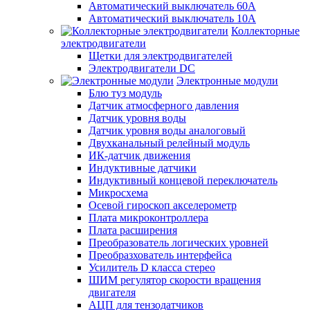
Автоматический выключатель 60А
Автоматический выключатель 10А
Коллекторные
электродвигатели
Щетки для электродвигателей
Электродвигатели DC
Электронные модули
Блю туз модуль
Датчик атмосферного давления
Датчик уровня воды
Датчик уровня воды аналоговый
Двухканальный релейный модуль
ИК-датчик движения
Индуктивные датчики
Индуктивный концевой переключатель
Микросхема
Осевой гироскоп акселерометр
Плата микроконтроллера
Плата расширения
Преобразователь логических уровней
Преобразхователь интерфейса
Усилитель D класса стерео
ШИМ регулятор скорости вращения
двигателя
АЦП для тензодатчиков