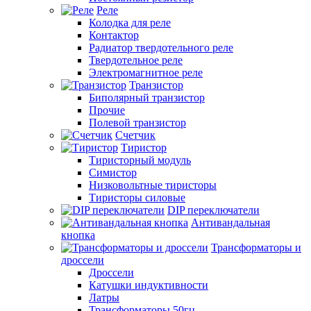
Реле
Колодка для реле
Контактор
Радиатор твердотельного реле
Твердотельное реле
Электромагнитное реле
Транзистор
Биполярный транзистор
Прочие
Полевой транзистор
Счетчик
Тиристор
Тиристорный модуль
Симистор
Низковольтные тиристоры
Тиристоры силовые
DIP переключатели
Антивандальная
кнопка
Трансформаторы и
дроссели
Дроссели
Катушки индуктивности
Латры
Трансформаторы 50гц