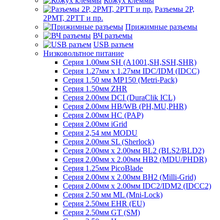
Кожух клеммы
Разъемы 2Р,
2РМТ, 2РТТ и пр.
Прижимные разъемы
ВЧ разъемы
USB разъем
Низковольтное питание
Серия 1.00мм SH (A1001,SH,SSH,SHR)
Серия 1.27мм x 1.27мм IDC/IDM (IDCC)
Серия 1.50 мм MP150 (Metri-Pack)
Серия 1.50мм ZHR
Серия 2.00мм DCI (DuraClik ICL)
Серия 2.00мм HB/WB (PH,MU,PHR)
Серия 2.00мм HC (PAP)
Серия 2.00мм iGrid
Серия 2,54 мм MODU
Серия 2.00мм SL (Sherlock)
Серия 2.00мм x 2.00мм BL2 (BLS2/BLD2)
Серия 2.00мм x 2.00мм HB2 (MDU/PHDR)
Серия 1.25мм PicoBlade
Серия 2.00мм х 2.00мм BH2 (Milli-Grid)
Серия 2.00мм х 2.00мм IDC2/IDM2 (IDCC2)
Серия 2.50 мм ML (Mni-Lock)
Серия 2.50мм EHR (EU)
Серия 2.50мм GT (SM)