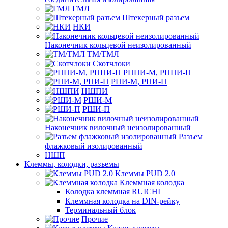
ГМЛ
Штекерный разъем
НКИ
Наконечник кольцевой неизолированный
ТМ/ТМЛ
Скотчлоки
РППИ-М, РППИ-П
РПИ-М, РПИ-П
НШПИ
РШИ-М
РШИ-П
Наконечник вилочный неизолированный
Разъем
флажковый изолированный
НШП
Клеммы, колодки, разъемы
Клеммы PUD 2.0
Клеммная колодка
Колодка клеммная RUICHI
Клеммная колодка на DIN-рейку
Терминальный блок
Прочие