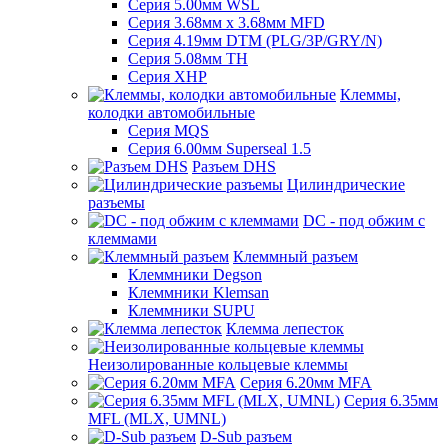
Серия 5.00мм WSL
Серия 3.68мм х 3.68мм MFD
Серия 4.19мм DTM (PLG/3P/GRY/N)
Серия 5.08мм TH
Серия XHP
Клеммы,
колодки автомобильные
Серия MQS
Серия 6.00мм Superseal 1.5
Разъем DHS
Цилиндрические
разъемы
DC - под обжим с
клеммами
Клеммный разъем
Клеммники Degson
Клеммники Klemsan
Клеммники SUPU
Клемма лепесток
Неизолированные кольцевые клеммы
Серия 6.20мм MFA
Серия 6.35мм
MFL (MLX, UMNL)
D-Sub разъем