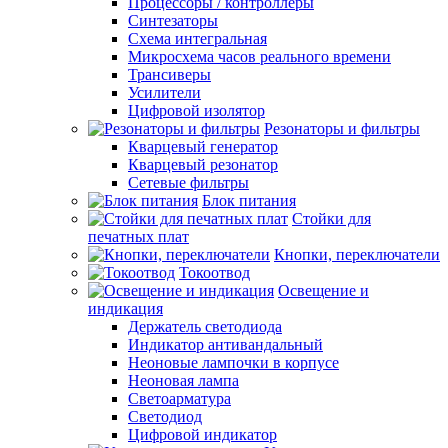
Процессоры / контроллеры
Синтезаторы
Схема интегральная
Микросхема часов реального времени
Трансиверы
Усилители
Цифровой изолятор
Резонаторы и фильтры
Кварцевый генератор
Кварцевый резонатор
Сетевые фильтры
Блок питания
Стойки для
печатных плат
Кнопки, переключатели
Токоотвод
Освещение и
индикация
Держатель светодиода
Индикатор антивандальный
Неоновые лампочки в корпусе
Неоновая лампа
Светоарматура
Светодиод
Цифровой индикатор