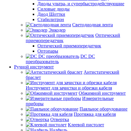
Диоды ультра- и супербыстродействующие
Силовые диоды
Диод Шоттки
Стабилитрон
Светодиодная лента
Энкодер
Оптический
приемопередатчик
Оптический приемопередатчик
Оптопары
DC DC
преобразователь
Ручной инструмент
Антистатический
браслет
Инструмент для зачистки и обрезки кабеля
Обжимной инструмент
Измерительные
приборы
Паяльное оборудование
Протяжка для кабеля
Отвертка
Клеевой пистолет
Надфиль