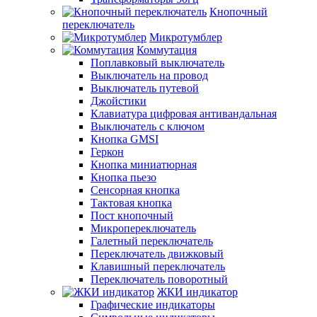
Кнопочный
переключатель
Микротумблер
Коммутация
Поплавковый выключатель
Выключатель на провод
Выключатель путевой
Джойстики
Клавиатура цифровая антивандальная
Выключатель с ключом
Кнопка GMSI
Геркон
Кнопка миниатюрная
Кнопка пьезо
Сенсорная кнопка
Тактовая кнопка
Пост кнопочный
Микропереключатель
Галетный переключатель
Переключатель движковый
Клавишный переключатель
Переключатель поворотный
ЖКИ индикатор
Графические индикаторы