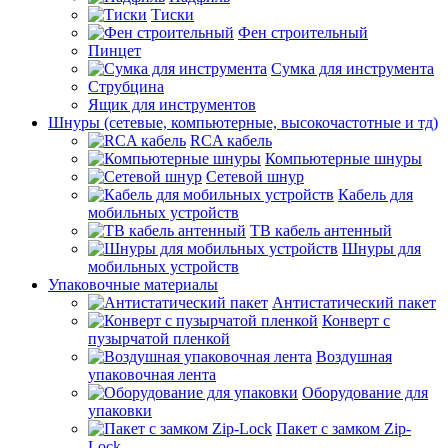
Тиски
Фен строительный
Пинцет
Сумка для инструмента
Струбцина
Ящик для инструментов
Шнуры (сетевые, компьютерные, высокочастотные и тд)
RCA кабель
Компьютерные шнуры
Сетевой шнур
Кабель для
мобильных устройств
ТВ кабель антенный
Шнуры для
мобильных устройств
Упаковочные материалы
Антистатический пакет
Конверт с
пузырчатой пленкой
Воздушная
упаковочная лента
Оборудование для
упаковки
Пакет с замком Zip-
Lock