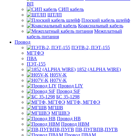
ВП
СИП кабель
ШТЛП
Плоский кабель шлейф
Коаксиальный кабель
Межплатный
кабель питания
Провод
ПЭТВ-2, ПЭТ-155
МГТФЭ
ПВА
ПЭТ-155
1852 (ALPHA WIRE)
H05V-K
H07V-K
Провод LIY
Провод SiF
БС 35-1298
МГТФ, МГТФЭ
МГШВ
МГШВЭ
Провод НВ
Провод НВМ
ПВ,ПУГВПВ,ПУГВ
Провод ПВАМ