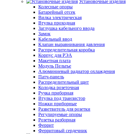
Установочные изделия
Колесные опоры
Батарейный отсек
Вилка электрическая
Втулка проходная
Заглушка кабельного ввода
Замок
Кабельный ввод
Клапан выравнивания давления
Распределительная коробка
Корпус для РЭА
Макетная плата
Модуль Пельтье
Алюминиевый радиатор охлаждения
Патч-панель
Распределительный щит
Колодка розеточная
Ручка приборная
Втулка под транзистор
Ножки приборные
Разветвитель для розетки
Регулируемые опоры
Розетка разборная
Феррит
Ферритовый сердечник