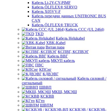
Кабель Li-2Y-CY-PIMF
Кабель ÖLFLEX® SERVO
Кабель X05VV-F
Кабель передачи данных UNITRONIC BUS
CAN
Кабель ÖLFLEX® TRUCK
Кабель CCC (UL 2464)
TKD
Кабель Helukabel
XBK-Kabel
Витая пара
КСПВГ, КСПВЭГ
Кабель ВВГ
МКУП кабель
ПВС
КПСнг
КДВЭВГ
Кабель силовой /
сигнальный
ШВВП
МКШ, МКЭШ
КСКВВ
КГтп
ШВПМ
КСКВЭВ / КСКВЭВ-