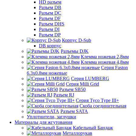
HD разъем
Разъем DB
Разъем DC
Разъем DF
Разъем DHS
Разъем DI
Разъем DP
Корпус D-Sub
DB корпус
Разъемы DJK
Клемма ножевая 2,8мм
Клемма ножевая 4,8мм
Серия Faston
6.3х0.8мм ножевые
Серия LUMBERG
Серия Milli Grid
Разъем SB50
Разъем RJ
Серия Tyco Type III+
Скоба соединительная
Разъем SATA
Уплотнители, заглушки
Материалы для жгутования
Кабельный Бандаж
Металлорукав