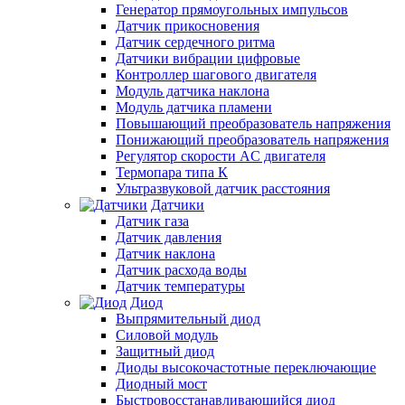
Генератор прямоугольных импульсов
Датчик прикосновения
Датчик сердечного ритма
Датчики вибрации цифровые
Контроллер шагового двигателя
Модуль датчика наклона
Модуль датчика пламени
Повышающий преобразователь напряжения
Понижающий преобразователь напряжения
Регулятор скорости AC двигателя
Термопара типа К
Ультразвуковой датчик расстояния
Датчики
Датчик газа
Датчик давления
Датчик наклона
Датчик расхода воды
Датчик температуры
Диод
Выпрямительный диод
Силовой модуль
Защитный диод
Диоды высокочастотные переключающие
Диодный мост
Быстровосстанавливающийся диод