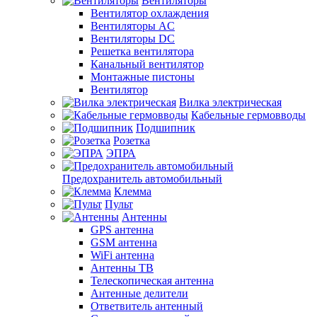
Вентиляторы
Вентилятор охлаждения
Вентиляторы AC
Вентиляторы DC
Решетка вентилятора
Канальный вентилятор
Монтажные пистоны
Вентилятор
Вилка электрическая
Кабельные гермовводы
Подшипник
Розетка
ЭПРА
Предохранитель автомобильный
Клемма
Пульт
Антенны
GPS антенна
GSM антенна
WiFi антенна
Антенны ТВ
Телескопическая антенна
Антенные делители
Ответвитель антенный