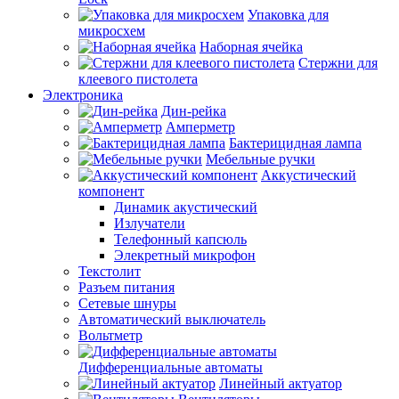
Упаковка для
микросхем
Наборная ячейка
Стержни для
клеевого пистолета
Электроника
Дин-рейка
Амперметр
Бактерицидная лампа
Мебельные ручки
Аккустический
компонент
Динамик акустический
Излучатели
Телефонный капсюль
Элекретный микрофон
Текстолит
Разъем питания
Сетевые шнуры
Автоматический выключатель
Вольтметр
Дифференциальные автоматы
Линейный актуатор