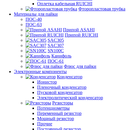
Оплетка кабельная RUICHI
Фторопластовая трубка
Материалы для пайки
ПОС-40
ПОС-63
Припой ASAHI
Припой RUICHI
SAC305
SAC307
SN100C
Канифоль
ПОС-61
Флюс для пайки
Электронные компоненты
Конденсатор
Ионистор
Пленочный конденсатор
Пусковой конденсатор
Электролитический конденсатор
Резисторы
Потенциометры
Переменный резистор
Мощный резистор
Прочие
Постоянный резистор