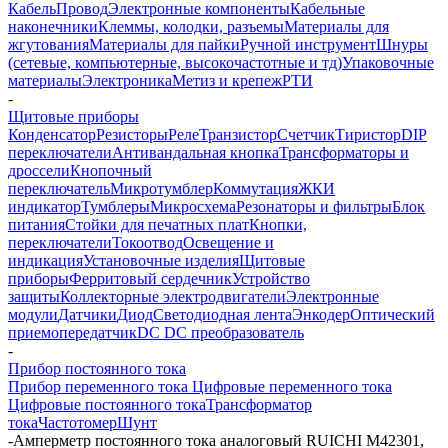
Кабель
Провод
Электронные компоненты
Кабельные
наконечники
Клеммы, колодки, разъемы
Материалы для
жгутования
Материалы для пайки
Ручной инструмент
Шнуры
(сетевые, компьютерные, высокочастотные и тд)
Упаковочные
материалы
Электроника
Метиз и крепеж
РТИ
-
Щитовые приборы
Конденсатор
Резисторы
Реле
Транзистор
Счетчик
Тиристор
DIP
переключатели
Антивандальная кнопка
Трансформаторы и
дроссели
Кнопочный
переключатель
Микротумблер
Коммутация
ЖКИ
индикатор
Тумблеры
Микросхема
Резонаторы и фильтры
Блок
питания
Стойки для печатных плат
Кнопки,
переключатели
Токоотвод
Освещение и
индикация
Установочные изделия
Щитовые
приборы
Ферритовый сердечник
Устройство
защиты
Коллекторные электродвигатели
Электронные
модули
Датчики
Диод
Светодиодная лента
Энкодер
Оптический
приемопередатчик
DC DC преобразователь
-
Прибор постоянного тока
Прибор переменного тока
Цифровые переменного тока
Цифровые постоянного тока
Трансформатор
тока
Частотомер
Шунт
-
Амперметр постоянного тока аналоговый RUICHI М42301,