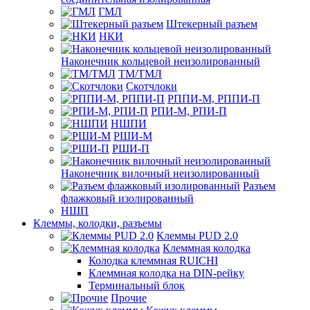
ГМЛ
Штекерный разъем
НКИ
Наконечник кольцевой неизолированный
ТМ/ТМЛ
Скотчлоки
РППИ-М, РППИ-П
РПИ-М, РПИ-П
НШПИ
РШИ-М
РШИ-П
Наконечник вилочный неизолированный
Разъем
флажковый изолированный
НШП
Клеммы, колодки, разъемы
Клеммы PUD 2.0
Клеммная колодка
Колодка клеммная RUICHI
Клеммная колодка на DIN-рейку
Терминальный блок
Прочие