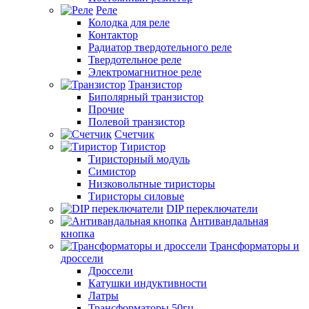
Реле
Колодка для реле
Контактор
Радиатор твердотельного реле
Твердотельное реле
Электромагнитное реле
Транзистор
Биполярный транзистор
Прочие
Полевой транзистор
Счетчик
Тиристор
Тиристорный модуль
Симистор
Низковольтные тиристоры
Тиристоры силовые
DIP переключатели
Антивандальная
кнопка
Трансформаторы и
дроссели
Дроссели
Катушки индуктивности
Латры
Трансформаторы 50гц