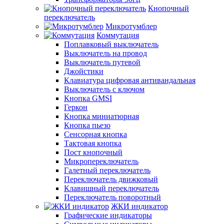
Кнопочный
переключатель
Микротумблер
Коммутация
Поплавковый выключатель
Выключатель на провод
Выключатель путевой
Джойстики
Клавиатура цифровая антивандальная
Выключатель с ключом
Кнопка GMSI
Геркон
Кнопка миниатюрная
Кнопка пьезо
Сенсорная кнопка
Тактовая кнопка
Пост кнопочный
Микропереключатель
Галетный переключатель
Переключатель движковый
Клавишный переключатель
Переключатель поворотный
ЖКИ индикатор
Графические индикаторы