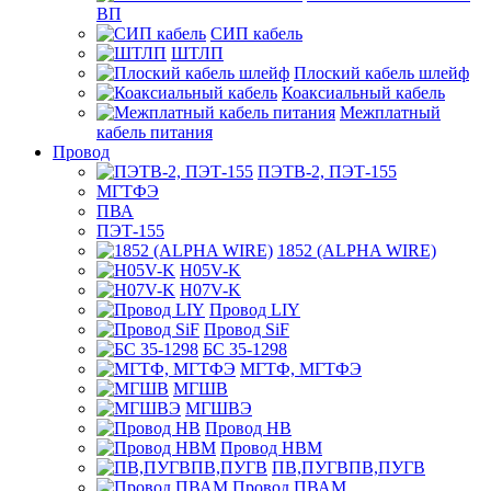
ВП
СИП кабель
ШТЛП
Плоский кабель шлейф
Коаксиальный кабель
Межплатный
кабель питания
Провод
ПЭТВ-2, ПЭТ-155
МГТФЭ
ПВА
ПЭТ-155
1852 (ALPHA WIRE)
H05V-K
H07V-K
Провод LIY
Провод SiF
БС 35-1298
МГТФ, МГТФЭ
МГШВ
МГШВЭ
Провод НВ
Провод НВМ
ПВ,ПУГВПВ,ПУГВ
Провод ПВАМ