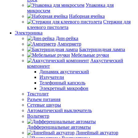
Упаковка для
микросхем
Наборная ячейка
Стержни для
клеевого пистолета
Электроника
Дин-рейка
Амперметр
Бактерицидная лампа
Мебельные ручки
Аккустический
компонент
Динамик акустический
Излучатели
Телефонный капсюль
Элекретный микрофон
Текстолит
Разъем питания
Сетевые шнуры
Автоматический выключатель
Вольтметр
Дифференциальные автоматы
Линейный актуатор