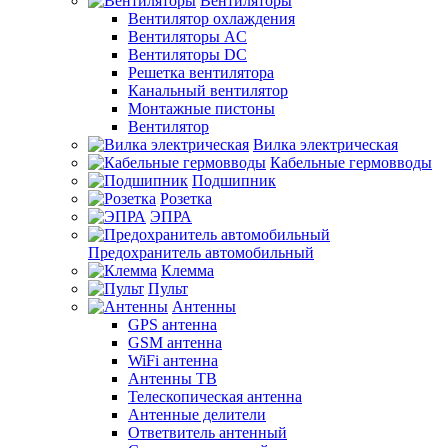
Вентиляторы
Вентилятор охлаждения
Вентиляторы AC
Вентиляторы DC
Решетка вентилятора
Канальный вентилятор
Монтажные пистоны
Вентилятор
Вилка электрическая
Кабельные гермовводы
Подшипник
Розетка
ЭПРА
Предохранитель автомобильный
Клемма
Пульт
Антенны
GPS антенна
GSM антенна
WiFi антенна
Антенны ТВ
Телескопическая антенна
Антенные делители
Ответвитель антенный