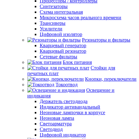
Процессоры / контроллеры
Синтезаторы
Схема интегральная
Микросхема часов реального времени
Трансиверы
Усилители
Цифровой изолятор
Резонаторы и фильтры
Кварцевый генератор
Кварцевый резонатор
Сетевые фильтры
Блок питания
Стойки для
печатных плат
Кнопки, переключатели
Токоотвод
Освещение и
индикация
Держатель светодиода
Индикатор антивандальный
Неоновые лампочки в корпусе
Неоновая лампа
Светоарматура
Светодиод
Цифровой индикатор