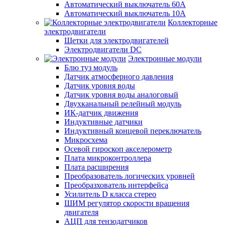
Автоматический выключатель 60А
Автоматический выключатель 10А
Коллекторные
электродвигатели
Щетки для электродвигателей
Электродвигатели DC
Электронные модули
Блю туз модуль
Датчик атмосферного давления
Датчик уровня воды
Датчик уровня воды аналоговый
Двухканальный релейный модуль
ИК-датчик движения
Индуктивные датчики
Индуктивный концевой переключатель
Микросхема
Осевой гироскоп акселерометр
Плата микроконтроллера
Плата расширения
Преобразователь логических уровней
Преобразхователь интерфейса
Усилитель D класса стерео
ШИМ регулятор скорости вращения
двигателя
АЦП для тензодатчиков