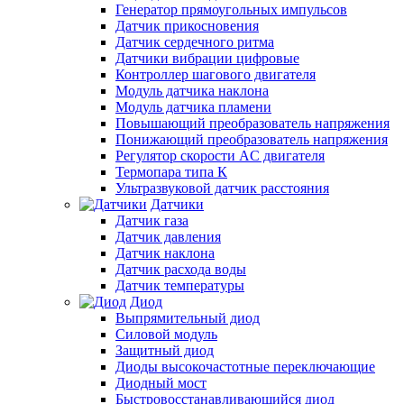
Генератор прямоугольных импульсов
Датчик прикосновения
Датчик сердечного ритма
Датчики вибрации цифровые
Контроллер шагового двигателя
Модуль датчика наклона
Модуль датчика пламени
Повышающий преобразователь напряжения
Понижающий преобразователь напряжения
Регулятор скорости AC двигателя
Термопара типа К
Ультразвуковой датчик расстояния
Датчики
Датчик газа
Датчик давления
Датчик наклона
Датчик расхода воды
Датчик температуры
Диод
Выпрямительный диод
Силовой модуль
Защитный диод
Диоды высокочастотные переключающие
Диодный мост
Быстровосстанавливающийся диод