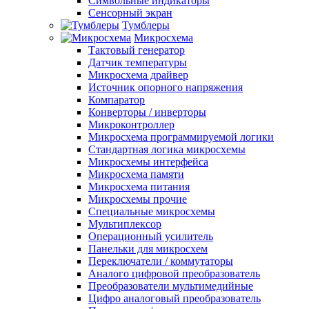
Символьные индикаторы
Сенсорный экран
Тумблеры
Микросхема
Тактовый генератор
Датчик температуры
Микросхема драйвер
Источник опорного напряжения
Компаратор
Конверторы / инверторы
Микроконтроллер
Микросхема программируемой логики
Стандартная логика микросхемы
Микросхемы интерфейса
Микросхема памяти
Микросхема питания
Микросхемы прочие
Специальные микросхемы
Мультиплексор
Операционный усилитель
Панельки для микросхем
Переключатели / коммутаторы
Аналого цифровой преобразователь
Преобразователи мультимедийные
Цифро аналоговый преобразователь