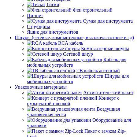
Тиски
Фен строительный
Пинцет
Сумка для инструмента
Струбцина
Ящик для инструментов
Шнуры (сетевые, компьютерные, высокочастотные и тд)
RCA кабель
Компьютерные шнуры
Сетевой шнур
Кабель для
мобильных устройств
ТВ кабель антенный
Шнуры для
мобильных устройств
Упаковочные материалы
Антистатический пакет
Конверт с
пузырчатой пленкой
Воздушная
упаковочная лента
Оборудование для
упаковки
Пакет с замком Zip-
Lock