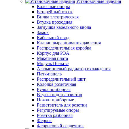
Установочные изделия
Колесные опоры
Батарейный отсек
Вилка электрическая
Втулка проходная
Заглушка кабельного ввода
Замок
Кабельный ввод
Клапан выравнивания давления
Распределительная коробка
Корпус для РЭА
Макетная плата
Модуль Пельтье
Алюминиевый радиатор охлаждения
Патч-панель
Распределительный щит
Колодка розеточная
Ручка приборная
Втулка под транзистор
Ножки приборные
Разветвитель для розетки
Регулируемые опоры
Розетка разборная
Феррит
Ферритовый сердечник