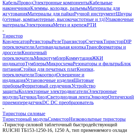
Кабель
Провод
Электронные компоненты
Кабельные
наконечники
Клеммы, колодки, разъемы
Материалы для
жгутования
Материалы для пайки
Ручной инструмент
Шнуры
(сетевые, компьютерные, высокочастотные и тд)
Упаковочные
материалы
Электроника
Метиз и крепеж
РТИ
-
Тиристор
Конденсатор
Резисторы
Реле
Транзистор
Счетчик
Тиристор
DIP
переключатели
Антивандальная кнопка
Трансформаторы и
дроссели
Кнопочный
переключатель
Микротумблер
Коммутация
ЖКИ
индикатор
Тумблеры
Микросхема
Резонаторы и фильтры
Блок
питания
Стойки для печатных плат
Кнопки,
переключатели
Токоотвод
Освещение и
индикация
Установочные изделия
Щитовые
приборы
Ферритовый сердечник
Устройство
защиты
Коллекторные электродвигатели
Электронные
модули
Датчики
Диод
Светодиодная лента
Энкодер
Оптический
приемопередатчик
DC DC преобразователь
-
Тиристоры силовые
Тиристорный модуль
Симистор
Низковольтные тиристоры
-
Тиристор силовой таблеточный быстродействующий
RUICHI ТБ153-1250-16, 1250 А, тип применяемого охлади