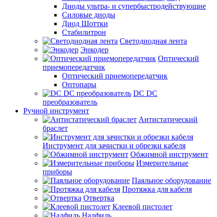
Диоды ультра- и супербыстродействующие
Силовые диоды
Диод Шоттки
Стабилитрон
Светодиодная лента
Энкодер
Оптический
приемопередатчик
Оптический приемопередатчик
Оптопары
DC DC
преобразователь
Ручной инструмент
Антистатический
браслет
Инструмент для зачистки и обрезки кабеля
Обжимной инструмент
Измерительные
приборы
Паяльное оборудование
Протяжка для кабеля
Отвертка
Клеевой пистолет
Надфиль