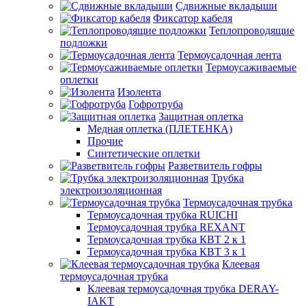
Сдвижные вкладыши
Фиксатор кабеля
Теплопроводящие
подложки
Термоусадочная лента
Термоусаживаемые
оплетки
Изолента
Гофротруба
Защитная оплетка
Медная оплетка (ПЛЕТЕНКА)
Прочие
Синтетические оплетки
Разветвитель гофры
Трубка
электроизоляционная
Термоусадочная трубка
Термоусадочная трубка RUICHI
Термоусадочная трубка REXANT
Термоусадочная трубка КВТ 2 к 1
Термоусадочная трубка КВТ 3 к 1
Клеевая
термоусадочная трубка
Клеевая термоусадочная трубка DERAY-
IAKT