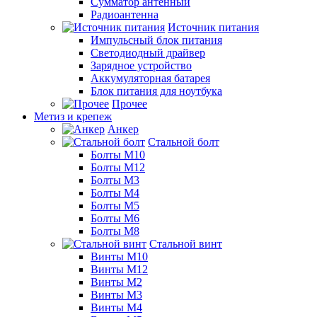
Сумматор антенный
Радиоантенна
Источник питания
Импульсный блок питания
Светодиодный драйвер
Зарядное устройство
Аккумуляторная батарея
Блок питания для ноутбука
Прочее
Метиз и крепеж
Анкер
Стальной болт
Болты М10
Болты М12
Болты М3
Болты М4
Болты М5
Болты М6
Болты М8
Стальной винт
Винты М10
Винты М12
Винты М2
Винты М3
Винты М4