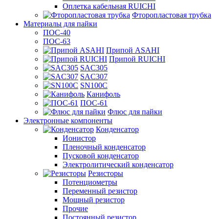
Оплетка кабельная RUICHI
Фторопластовая трубка
Материалы для пайки
ПОС-40
ПОС-63
Припой ASAHI
Припой RUICHI
SAC305
SAC307
SN100C
Канифоль
ПОС-61
Флюс для пайки
Электронные компоненты
Конденсатор
Ионистор
Пленочный конденсатор
Пусковой конденсатор
Электролитический конденсатор
Резисторы
Потенциометры
Переменный резистор
Мощный резистор
Прочие
Постоянный резистор