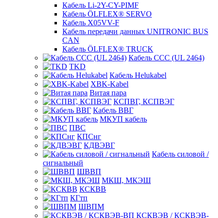
Кабель Li-2Y-CY-PIMF
Кабель ÖLFLEX® SERVO
Кабель X05VV-F
Кабель передачи данных UNITRONIC BUS
CAN
Кабель ÖLFLEX® TRUCK
Кабель CCC (UL 2464)
TKD
Кабель Helukabel
XBK-Kabel
Витая пара
КСПВГ, КСПВЭГ
Кабель ВВГ
МКУП кабель
ПВС
КПСнг
КДВЭВГ
Кабель силовой /
сигнальный
ШВВП
МКШ, МКЭШ
КСКВВ
КГтп
ШВПМ
КСКВЭВ / КСКВЭВ-