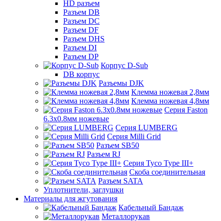
HD разъем
Разъем DB
Разъем DC
Разъем DF
Разъем DHS
Разъем DI
Разъем DP
Корпус D-Sub
DB корпус
Разъемы DJK
Клемма ножевая 2,8мм
Клемма ножевая 4,8мм
Серия Faston
6.3х0.8мм ножевые
Серия LUMBERG
Серия Milli Grid
Разъем SB50
Разъем RJ
Серия Tyco Type III+
Скоба соединительная
Разъем SATA
Уплотнители, заглушки
Материалы для жгутования
Кабельный Бандаж
Металлорукав