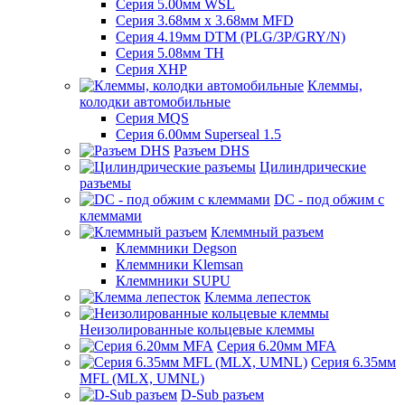
Серия 5.00мм WSL
Серия 3.68мм х 3.68мм MFD
Серия 4.19мм DTM (PLG/3P/GRY/N)
Серия 5.08мм TH
Серия XHP
Клеммы,
колодки автомобильные
Серия MQS
Серия 6.00мм Superseal 1.5
Разъем DHS
Цилиндрические
разъемы
DC - под обжим с
клеммами
Клеммный разъем
Клеммники Degson
Клеммники Klemsan
Клеммники SUPU
Клемма лепесток
Неизолированные кольцевые клеммы
Серия 6.20мм MFA
Серия 6.35мм
MFL (MLX, UMNL)
D-Sub разъем