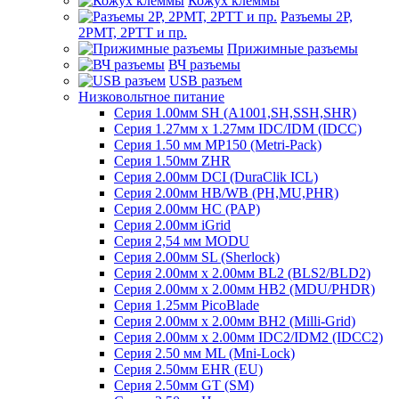
Кожух клеммы
Разъемы 2Р,
2РМТ, 2РТТ и пр.
Прижимные разъемы
ВЧ разъемы
USB разъем
Низковольтное питание
Серия 1.00мм SH (A1001,SH,SSH,SHR)
Серия 1.27мм x 1.27мм IDC/IDM (IDCC)
Серия 1.50 мм MP150 (Metri-Pack)
Серия 1.50мм ZHR
Серия 2.00мм DCI (DuraClik ICL)
Серия 2.00мм HB/WB (PH,MU,PHR)
Серия 2.00мм HC (PAP)
Серия 2.00мм iGrid
Серия 2,54 мм MODU
Серия 2.00мм SL (Sherlock)
Серия 2.00мм x 2.00мм BL2 (BLS2/BLD2)
Серия 2.00мм x 2.00мм HB2 (MDU/PHDR)
Серия 1.25мм PicoBlade
Серия 2.00мм х 2.00мм BH2 (Milli-Grid)
Серия 2.00мм х 2.00мм IDC2/IDM2 (IDCC2)
Серия 2.50 мм ML (Mni-Lock)
Серия 2.50мм EHR (EU)
Серия 2.50мм GT (SM)