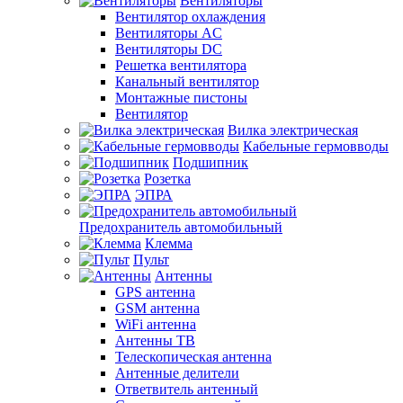
Вентиляторы
Вентилятор охлаждения
Вентиляторы AC
Вентиляторы DC
Решетка вентилятора
Канальный вентилятор
Монтажные пистоны
Вентилятор
Вилка электрическая
Кабельные гермовводы
Подшипник
Розетка
ЭПРА
Предохранитель автомобильный
Клемма
Пульт
Антенны
GPS антенна
GSM антенна
WiFi антенна
Антенны ТВ
Телескопическая антенна
Антенные делители
Ответвитель антенный