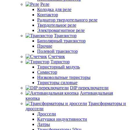
Реле
Колодка для реле
Контактор
Радиатор твердотельного реле
Твердотельное реле
Электромагнитное реле
Транзистор
Биполярный транзистор
Прочие
Полевой транзистор
Счетчик
Тиристор
Тиристорный модуль
Симистор
Низковольтные тиристоры
Тиристоры силовые
DIP переключатели
Антивандальная
кнопка
Трансформаторы и
дроссели
Дроссели
Катушки индуктивности
Латры
Трансформаторы 50гц