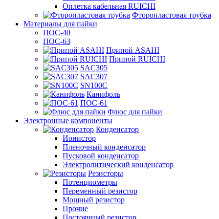
Оплетка кабельная RUICHI
Фторопластовая трубка
Материалы для пайки
ПОС-40
ПОС-63
Припой ASAHI
Припой RUICHI
SAC305
SAC307
SN100C
Канифоль
ПОС-61
Флюс для пайки
Электронные компоненты
Конденсатор
Ионистор
Пленочный конденсатор
Пусковой конденсатор
Электролитический конденсатор
Резисторы
Потенциометры
Переменный резистор
Мощный резистор
Прочие
Постоянный резистор