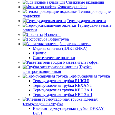
Сдвижные вкладыши
Фиксатор кабеля
Теплопроводящие
подложки
Термоусадочная лента
Термоусаживаемые
оплетки
Изолента
Гофротруба
Защитная оплетка
Медная оплетка (ПЛЕТЕНКА)
Прочие
Синтетические оплетки
Разветвитель гофры
Трубка
электроизоляционная
Термоусадочная трубка
Термоусадочная трубка RUICHI
Термоусадочная трубка REXANT
Термоусадочная трубка КВТ 2 к 1
Термоусадочная трубка КВТ 3 к 1
Клеевая
термоусадочная трубка
Клеевая термоусадочная трубка DERAY-
IAKT