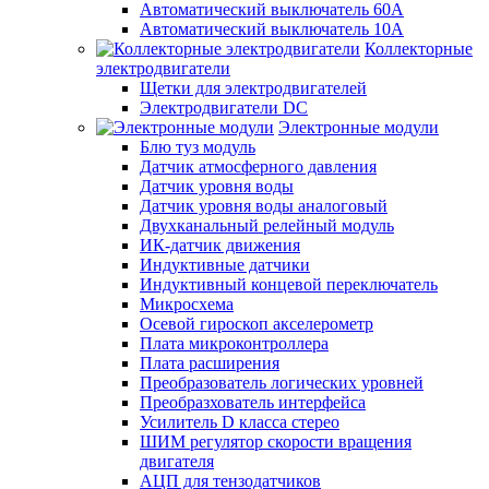
Автоматический выключатель 60А
Автоматический выключатель 10А
Коллекторные
электродвигатели
Щетки для электродвигателей
Электродвигатели DC
Электронные модули
Блю туз модуль
Датчик атмосферного давления
Датчик уровня воды
Датчик уровня воды аналоговый
Двухканальный релейный модуль
ИК-датчик движения
Индуктивные датчики
Индуктивный концевой переключатель
Микросхема
Осевой гироскоп акселерометр
Плата микроконтроллера
Плата расширения
Преобразователь логических уровней
Преобразхователь интерфейса
Усилитель D класса стерео
ШИМ регулятор скорости вращения
двигателя
АЦП для тензодатчиков