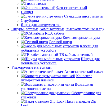
Тиски
Фен строительный
Пинцет
Сумка для инструмента
Струбцина
Ящик для инструментов
Шнуры (сетевые, компьютерные, высокочастотные и тд)
RCA кабель
Компьютерные шнуры
Сетевой шнур
Кабель для
мобильных устройств
ТВ кабель антенный
Шнуры для
мобильных устройств
Упаковочные материалы
Антистатический пакет
Конверт с
пузырчатой пленкой
Воздушная
упаковочная лента
Оборудование для
упаковки
Пакет с замком Zip-
Lock