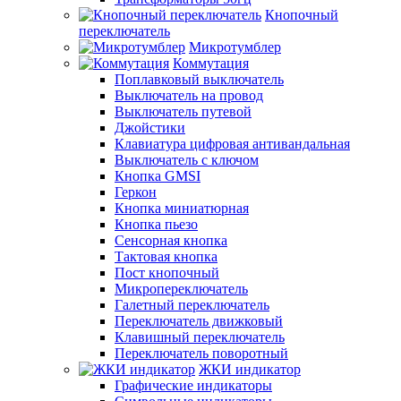
Кнопочный
переключатель
Микротумблер
Коммутация
Поплавковый выключатель
Выключатель на провод
Выключатель путевой
Джойстики
Клавиатура цифровая антивандальная
Выключатель с ключом
Кнопка GMSI
Геркон
Кнопка миниатюрная
Кнопка пьезо
Сенсорная кнопка
Тактовая кнопка
Пост кнопочный
Микропереключатель
Галетный переключатель
Переключатель движковый
Клавишный переключатель
Переключатель поворотный
ЖКИ индикатор
Графические индикаторы