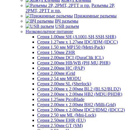
Кожух клеммы
Разъемы 2Р,
2РМТ, 2РТТ и пр.
Прижимные разъемы
ВЧ разъемы
USB разъем
Низковольтное питание
Серия 1.00мм SH (A1001,SH,SSH,SHR)
Серия 1.27мм x 1.27мм IDC/IDM (IDCC)
Серия 1.50 мм MP150 (Metri-Pack)
Серия 1.50мм ZHR
Серия 2.00мм DCI (DuraClik ICL)
Серия 2.00мм HB/WB (PH,MU,PHR)
Серия 2.00мм HC (PAP)
Серия 2.00мм iGrid
Серия 2,54 мм MODU
Серия 2.00мм SL (Sherlock)
Серия 2.00мм x 2.00мм BL2 (BLS2/BLD2)
Серия 2.00мм x 2.00мм HB2 (MDU/PHDR)
Серия 1.25мм PicoBlade
Серия 2.00мм х 2.00мм BH2 (Milli-Grid)
Серия 2.00мм х 2.00мм IDC2/IDM2 (IDCC2)
Серия 2.50 мм ML (Mni-Lock)
Серия 2.50мм EHR (EU)
Серия 2.50мм GT (SM)