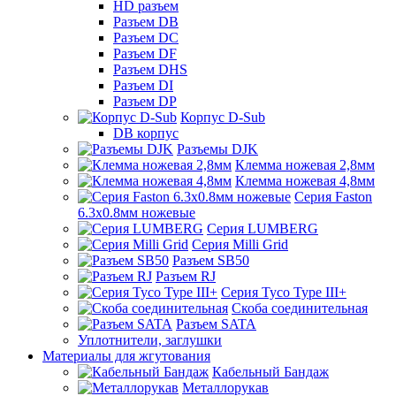
HD разъем
Разъем DB
Разъем DC
Разъем DF
Разъем DHS
Разъем DI
Разъем DP
Корпус D-Sub
DB корпус
Разъемы DJK
Клемма ножевая 2,8мм
Клемма ножевая 4,8мм
Серия Faston
6.3х0.8мм ножевые
Серия LUMBERG
Серия Milli Grid
Разъем SB50
Разъем RJ
Серия Tyco Type III+
Скоба соединительная
Разъем SATA
Уплотнители, заглушки
Материалы для жгутования
Кабельный Бандаж
Металлорукав