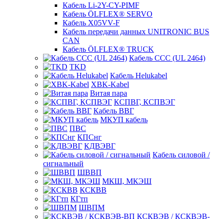
Кабель Li-2Y-CY-PIMF
Кабель ÖLFLEX® SERVO
Кабель X05VV-F
Кабель передачи данных UNITRONIC BUS
CAN
Кабель ÖLFLEX® TRUCK
Кабель CCC (UL 2464)
TKD
Кабель Helukabel
XBK-Kabel
Витая пара
КСПВГ, КСПВЭГ
Кабель ВВГ
МКУП кабель
ПВС
КПСнг
КДВЭВГ
Кабель силовой /
сигнальный
ШВВП
МКШ, МКЭШ
КСКВВ
КГтп
ШВПМ
КСКВЭВ / КСКВЭВ-