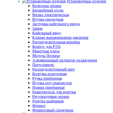
Установочные изделия
Колесные опоры
Батарейный отсек
Вилка электрическая
Втулка проходная
Заглушка кабельного ввода
Замок
Кабельный ввод
Клапан выравнивания давления
Распределительная коробка
Корпус для РЭА
Макетная плата
Модуль Пельтье
Алюминиевый радиатор охлаждения
Патч-панель
Распределительный щит
Колодка розеточная
Ручка приборная
Втулка под транзистор
Ножки приборные
Разветвитель для розетки
Регулируемые опоры
Розетка разборная
Феррит
Ферритовый сердечник