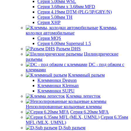
Серия 5.00мм WSL
Серия 3.68мм х 3.68мм MFD
Серия 4.19мм DTM (PLG/3P/GRY/N)
Серия 5.08мм TH
Серия XHP
Клеммы,
колодки автомобильные
Серия MQS
Серия 6.00мм Superseal 1.5
Разъем DHS
Цилиндрические
разъемы
DC - под обжим с
клеммами
Клеммный разъем
Клеммники Degson
Клеммники Klemsan
Клеммники SUPU
Клемма лепесток
Неизолированные кольцевые клеммы
Серия 6.20мм MFA
Серия 6.35мм
MFL (MLX, UMNL)
D-Sub разъем