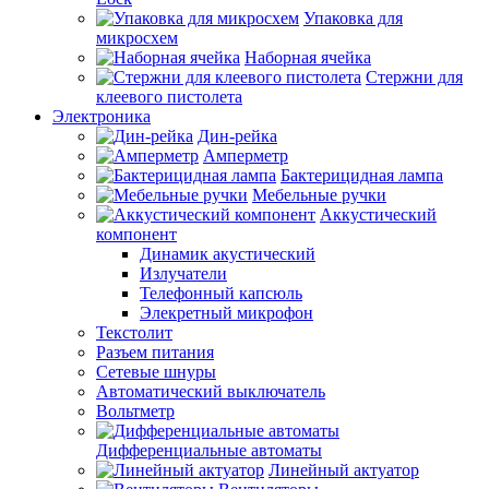
Упаковка для
микросхем
Наборная ячейка
Стержни для
клеевого пистолета
Электроника
Дин-рейка
Амперметр
Бактерицидная лампа
Мебельные ручки
Аккустический
компонент
Динамик акустический
Излучатели
Телефонный капсюль
Элекретный микрофон
Текстолит
Разъем питания
Сетевые шнуры
Автоматический выключатель
Вольтметр
Дифференциальные автоматы
Линейный актуатор