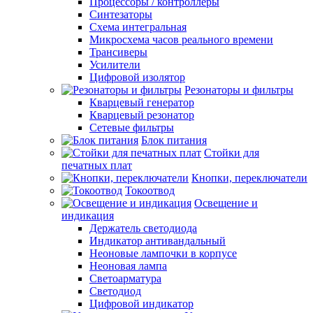
Процессоры / контроллеры
Синтезаторы
Схема интегральная
Микросхема часов реального времени
Трансиверы
Усилители
Цифровой изолятор
Резонаторы и фильтры
Кварцевый генератор
Кварцевый резонатор
Сетевые фильтры
Блок питания
Стойки для
печатных плат
Кнопки, переключатели
Токоотвод
Освещение и
индикация
Держатель светодиода
Индикатор антивандальный
Неоновые лампочки в корпусе
Неоновая лампа
Светоарматура
Светодиод
Цифровой индикатор