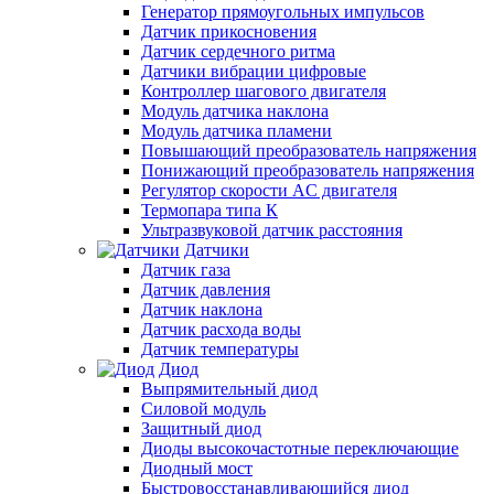
Генератор прямоугольных импульсов
Датчик прикосновения
Датчик сердечного ритма
Датчики вибрации цифровые
Контроллер шагового двигателя
Модуль датчика наклона
Модуль датчика пламени
Повышающий преобразователь напряжения
Понижающий преобразователь напряжения
Регулятор скорости AC двигателя
Термопара типа К
Ультразвуковой датчик расстояния
Датчики
Датчик газа
Датчик давления
Датчик наклона
Датчик расхода воды
Датчик температуры
Диод
Выпрямительный диод
Силовой модуль
Защитный диод
Диоды высокочастотные переключающие
Диодный мост
Быстровосстанавливающийся диод