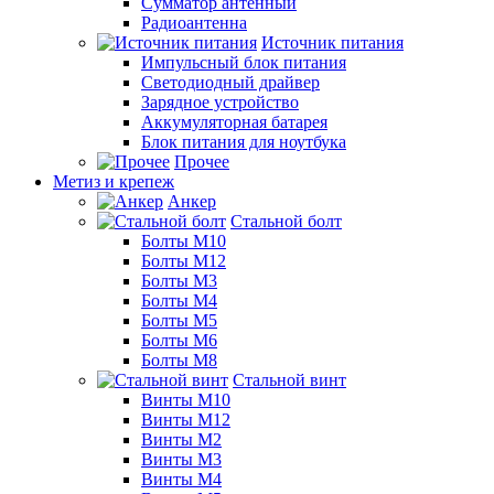
Сумматор антенный
Радиоантенна
Источник питания
Импульсный блок питания
Светодиодный драйвер
Зарядное устройство
Аккумуляторная батарея
Блок питания для ноутбука
Прочее
Метиз и крепеж
Анкер
Стальной болт
Болты М10
Болты М12
Болты М3
Болты М4
Болты М5
Болты М6
Болты М8
Стальной винт
Винты М10
Винты М12
Винты М2
Винты М3
Винты М4