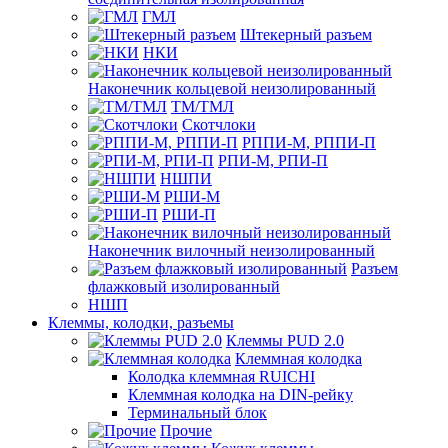
ГМЛ
Штекерный разъем
НКИ
Наконечник кольцевой неизолированный
ТМ/ТМЛ
Скотчлоки
РППИ-М, РППИ-П
РПИ-М, РПИ-П
НШПИ
РШИ-М
РШИ-П
Наконечник вилочный неизолированный
Разъем
флажковый изолированный
НШП
Клеммы, колодки, разъемы
Клеммы PUD 2.0
Клеммная колодка
Колодка клеммная RUICHI
Клеммная колодка на DIN-рейку
Терминальный блок
Прочие