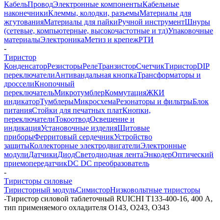
Кабель
Провод
Электронные компоненты
Кабельные
наконечники
Клеммы, колодки, разъемы
Материалы для
жгутования
Материалы для пайки
Ручной инструмент
Шнуры
(сетевые, компьютерные, высокочастотные и тд)
Упаковочные
материалы
Электроника
Метиз и крепеж
РТИ
-
Тиристор
Конденсатор
Резисторы
Реле
Транзистор
Счетчик
Тиристор
DIP
переключатели
Антивандальная кнопка
Трансформаторы и
дроссели
Кнопочный
переключатель
Микротумблер
Коммутация
ЖКИ
индикатор
Тумблеры
Микросхема
Резонаторы и фильтры
Блок
питания
Стойки для печатных плат
Кнопки,
переключатели
Токоотвод
Освещение и
индикация
Установочные изделия
Щитовые
приборы
Ферритовый сердечник
Устройство
защиты
Коллекторные электродвигатели
Электронные
модули
Датчики
Диод
Светодиодная лента
Энкодер
Оптический
приемопередатчик
DC DC преобразователь
-
Тиристоры силовые
Тиристорный модуль
Симистор
Низковольтные тиристоры
-
Тиристор силовой таблеточный RUICHI Т133-400-16, 400 А,
тип применяемого охладителя О143, О243, О343