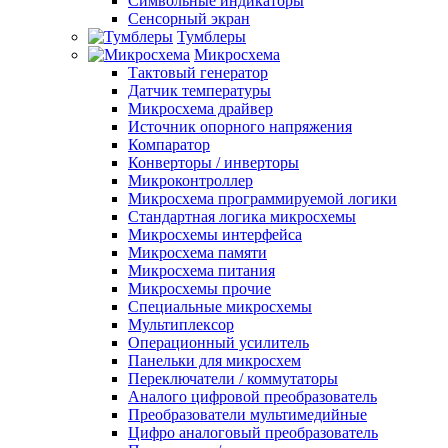
Символьные индикаторы
Сенсорный экран
Тумблеры
Микросхема
Тактовый генератор
Датчик температуры
Микросхема драйвер
Источник опорного напряжения
Компаратор
Конверторы / инверторы
Микроконтроллер
Микросхема программируемой логики
Стандартная логика микросхемы
Микросхемы интерфейса
Микросхема памяти
Микросхема питания
Микросхемы прочие
Специальные микросхемы
Мультиплексор
Операционный усилитель
Панельки для микросхем
Переключатели / коммутаторы
Аналого цифровой преобразователь
Преобразователи мультимедийные
Цифро аналоговый преобразователь