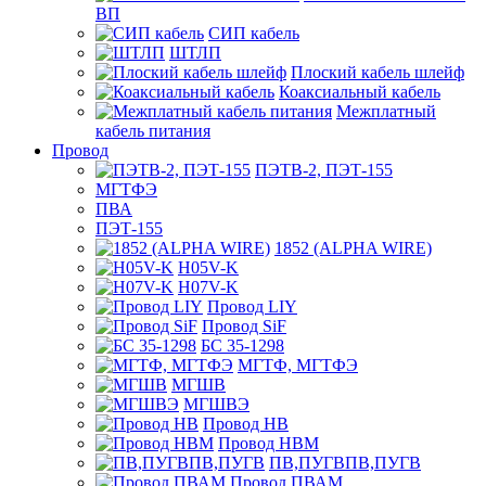
ВП
СИП кабель
ШТЛП
Плоский кабель шлейф
Коаксиальный кабель
Межплатный
кабель питания
Провод
ПЭТВ-2, ПЭТ-155
МГТФЭ
ПВА
ПЭТ-155
1852 (ALPHA WIRE)
H05V-K
H07V-K
Провод LIY
Провод SiF
БС 35-1298
МГТФ, МГТФЭ
МГШВ
МГШВЭ
Провод НВ
Провод НВМ
ПВ,ПУГВПВ,ПУГВ
Провод ПВАМ