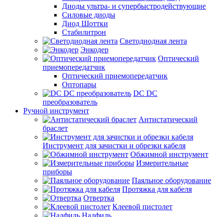
Диоды ультра- и супербыстродействующие
Силовые диоды
Диод Шоттки
Стабилитрон
Светодиодная лента
Энкодер
Оптический
приемопередатчик
Оптический приемопередатчик
Оптопары
DC DC
преобразователь
Ручной инструмент
Антистатический
браслет
Инструмент для зачистки и обрезки кабеля
Обжимной инструмент
Измерительные
приборы
Паяльное оборудование
Протяжка для кабеля
Отвертка
Клеевой пистолет
Надфиль