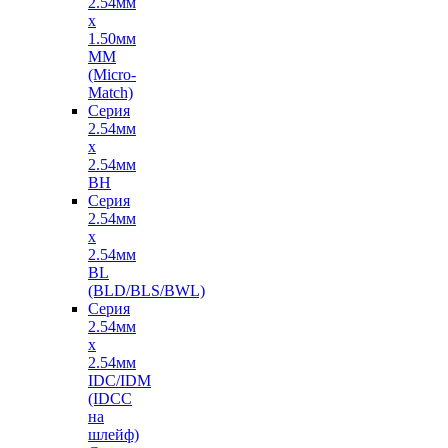
2.54мм
х
1.50мм
MM
(Micro-
Match)
Серия
2.54мм
х
2.54мм
BH
Серия
2.54мм
х
2.54мм
BL
(BLD/BLS/BWL)
Серия
2.54мм
х
2.54мм
IDC/IDM
(IDCC
на
шлейф)