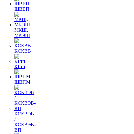
ШВВП
МКШ,
МКЭШ
КСКВВ
КГтп
ШВПМ
КСКВЭВ
/
КСКВЭВ-
ВП