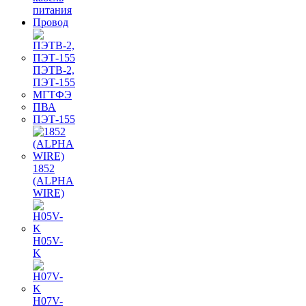
питания
Провод
ПЭТВ-2,
ПЭТ-155
МГТФЭ
ПВА
ПЭТ-155
1852
(ALPHA
WIRE)
H05V-
K
H07V-