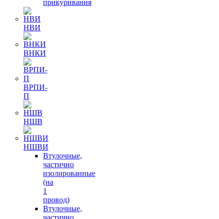
прикуривания
НВИ
ВНКИ
ВРПИ-
П
НШВ
НШВИ
Втулочные,
частично
изолированные
(на
1
провод)
Втулочные,
частично