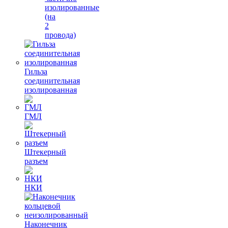
изолированные
(на
2
провода)
Гильза
соединительная
изолированная
ГМЛ
Штекерный
разъем
НКИ
Наконечник