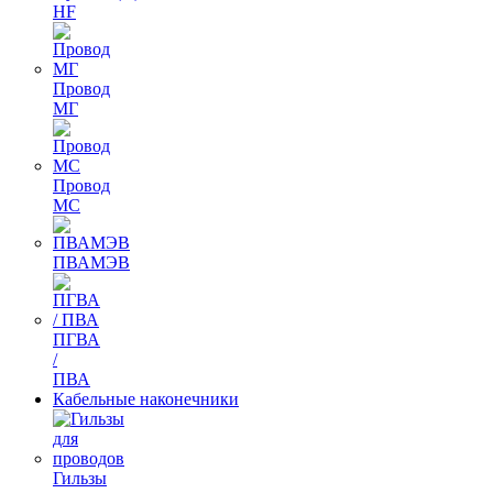
HF
Провод
МГ
Провод
МС
ПВАМЭВ
ПГВА
/
ПВА
Кабельные наконечники
Гильзы