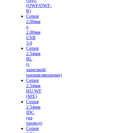
OHU
(OWF/OWF-
R)
Серия
2.00мм
x
2.00мм
USB
3.0
Серия
2.54мм
BL
(с
защелкой/
направляющими)
Серия
2.54мм
HU/WF
(MX)
Серия
2.54мм
IDC
(на
провод)
Серия