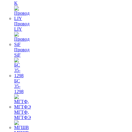
K
Провод
LIY
Провод
SiF
БС
35-
1298
МГТФ,
МГТФЭ