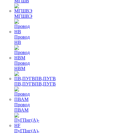
МГШВ
МГШВЭ
Провод
НВ
Провод
НВМ
ПВ,ПУГВПВ,ПУГВ
Провод
ПВАМ
ПуГПнг(A)-