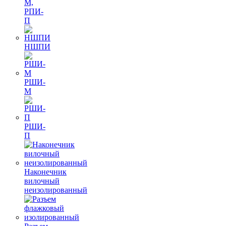
М,
РПИ-
П
НШПИ
РШИ-
М
РШИ-
П
Наконечник
вилочный
неизолированный