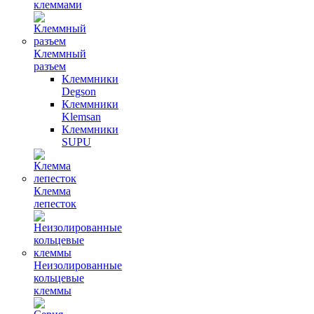
клеммами
Клеммный
разъем
Клеммники
Degson
Клеммники
Klemsan
Клеммники
SUPU
Клемма
лепесток
Неизолированные
кольцевые
клеммы