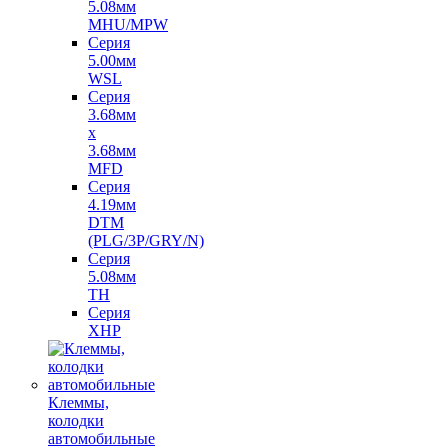
5.08мм
MHU/MPW
Серия
5.00мм
WSL
Серия
3.68мм
х
3.68мм
MFD
Серия
4.19мм
DTM
(PLG/3P/GRY/N)
Серия
5.08мм
TH
Серия
XHP
Клеммы,
колодки
автомобильные