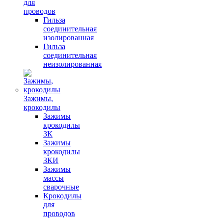
для
проводов
Гильза
соединительная
изолированная
Гильза
соединительная
неизолированная
Зажимы,
крокодилы
Зажимы
крокодилы
ЗК
Зажимы
крокодилы
ЗКИ
Зажимы
массы
сварочные
Крокодилы
для
проводов