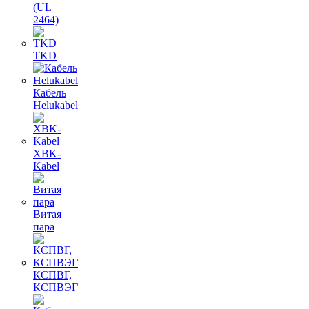
(UL
2464)
TKD
Кабель
Helukabel
XBK-
Kabel
Витая
пара
КСПВГ,
КСПВЭГ