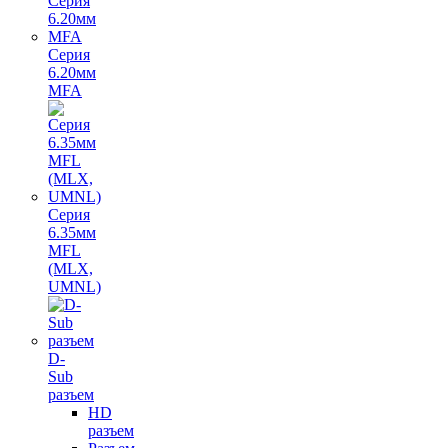
Серия
6.20мм
MFA
Серия
6.35мм
MFL
(MLX,
UMNL)
D-
Sub
разъем
HD
разъем