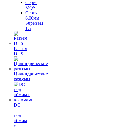
Серия
MQS
Серия
6.00мм
Superseal
1.5
Разъем
DHS
Цилиндрические
разъемы
DC
-
под
обжим
с