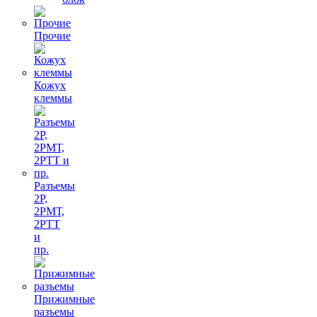
Прочие
Кожух
клеммы
Разъемы
2Р,
2РМТ,
2РТТ
и
пр.
Прижимные
разъемы