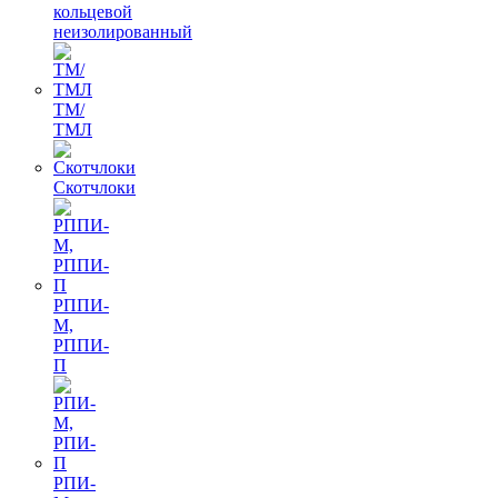
кольцевой
неизолированный
ТМ/
ТМЛ
Скотчлоки
РППИ-
М,
РППИ-
П
РПИ-