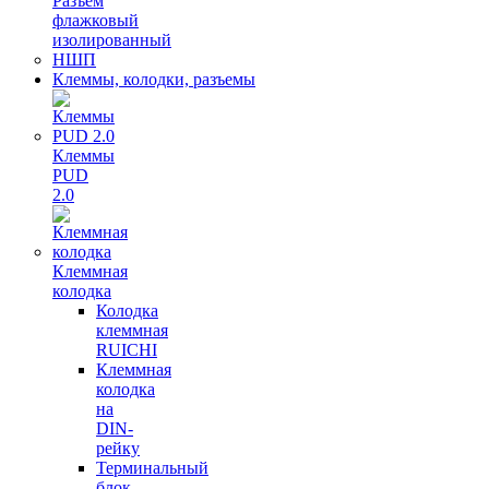
Разъем
флажковый
изолированный
НШП
Клеммы, колодки, разъемы
Клеммы
PUD
2.0
Клеммная
колодка
Колодка
клеммная
RUICHI
Клеммная
колодка
на
DIN-
рейку
Терминальный
блок