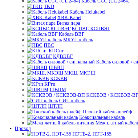
Кабель CCC (UL 2464)
TKD
Кабель Helukabel
XBK-Kabel
Витая пара
КСПВГ, КСПВЭГ
Кабель ВВГ
МКУП кабель
ПВС
КПСнг
КДВЭВГ
Кабель силовой / с
ШВВП
МКШ, МКЭШ
КСКВВ
КГтп
ШВПМ
КСКВЭВ / КСКВЭВ-В
СИП кабель
ШТЛП
Плоский кабель шлейф
Коаксиальный кабель
Межплатный кабель
Провод
ПЭТВ-2, ПЭТ-155