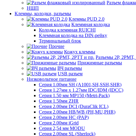
Разъем флаж
НШП
Клеммы, колодки, разъемы
Клеммы PUD 2.0
Клеммная колодка
Колодка клеммная RUICHI
Клеммная колодка на DIN-рейку
Терминальный блок
Прочие
Кожух клеммы
Разъемы 2Р, 2РМТ,
Прижимные разъемы
ВЧ разъемы
USB разъем
Низковольтное питание
Серия 1.00мм SH (A1001,SH,SSH,SHR)
Серия 1.27мм x 1.27мм IDC/IDM (IDCC)
Серия 1.50 мм MP150 (Metri-Pack)
Серия 1.50мм ZHR
Серия 2.00мм DCI (DuraClik ICL)
Серия 2.00мм HB/WB (PH,MU,PHR)
Серия 2.00мм HC (PAP)
Серия 2.00мм iGrid
Серия 2,54 мм MODU
Серия 2.00мм SL (Sherlock)