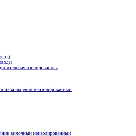
овод)
овода)
единительная изолированная
чник кольцевой неизолированный
чник вилочный неизолированный