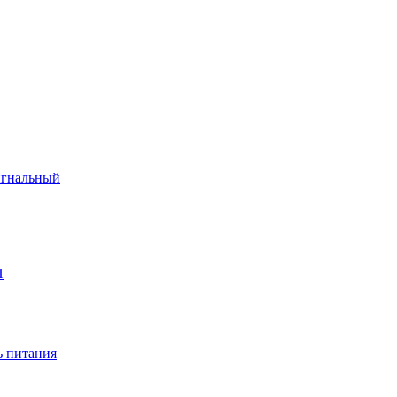
игнальный
П
 питания