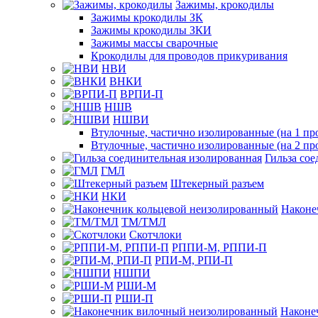
Зажимы, крокодилы
Зажимы крокодилы ЗК
Зажимы крокодилы ЗКИ
Зажимы массы сварочные
Крокодилы для проводов прикуривания
НВИ
ВНКИ
ВРПИ-П
НШВ
НШВИ
Втулочные, частично изолированные (на 1 пр
Втулочные, частично изолированные (на 2 пр
Гильза со
ГМЛ
Штекерный разъем
НКИ
Наконе
ТМ/ТМЛ
Скотчлоки
РППИ-М, РППИ-П
РПИ-М, РПИ-П
НШПИ
РШИ-М
РШИ-П
Наконе