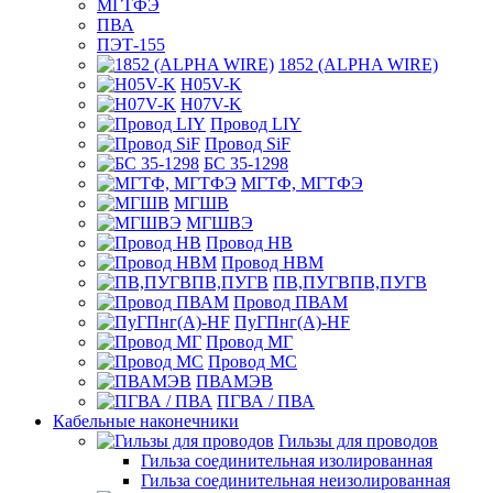
МГТФЭ
ПВА
ПЭТ-155
1852 (ALPHA WIRE)
H05V-K
H07V-K
Провод LIY
Провод SiF
БС 35-1298
МГТФ, МГТФЭ
МГШВ
МГШВЭ
Провод НВ
Провод НВМ
ПВ,ПУГВПВ,ПУГВ
Провод ПВАМ
ПуГПнг(A)-HF
Провод МГ
Провод МС
ПВАМЭВ
ПГВА / ПВА
Кабельные наконечники
Гильзы для проводов
Гильза соединительная изолированная
Гильза соединительная неизолированная