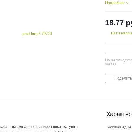
Подробнее
18.77
р
Нет в налич
Наши менеджеры
заказа
Поделить
Характер
aca - выводная неэкранированная катушка
Базовая един