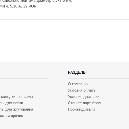
я сквозного монтажа,диаметр 8.3х7.5 мм,
мкГн, 5.16 А, 29 мОм.
Г
РАЗДЕЛЫ
О компании
Условия оплаты
 колодки, разъемы
Условия доставки
лы для пайки
Станьте партнёром
лы для жгутования
Производители
ика и прочие