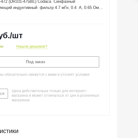
472 (DR331-475BE) Codaca Синфазный
ющий индуктивный фильтр 4.7 мГн, 0.4 А, 0.65 Ом,
уб.
/шт
ии
Нашли дешевле?
Под заказ
 обязательно свяжутся с вами и уточнят условия
Цена действительна только для интернет-
ся
магазина и может отличаться от цен в розничных
магазинах
истики