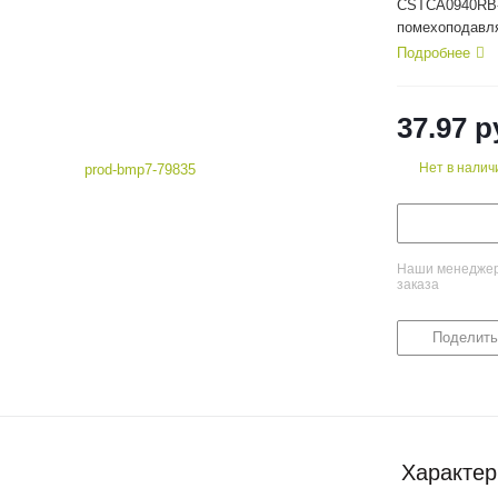
CSTCA0940RB-
помехоподавля
2 МГц
Подробнее
37.97
р
Нет в налич
Наши менеджеры
заказа
Поделить
Характер