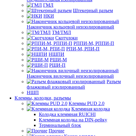
ГМЛ
Штекерный разъем
НКИ
Наконечник кольцевой неизолированный
ТМ/ТМЛ
Скотчлоки
РППИ-М, РППИ-П
РПИ-М, РПИ-П
НШПИ
РШИ-М
РШИ-П
Наконечник вилочный неизолированный
Разъем
флажковый изолированный
НШП
Клеммы, колодки, разъемы
Клеммы PUD 2.0
Клеммная колодка
Колодка клеммная RUICHI
Клеммная колодка на DIN-рейку
Терминальный блок
Прочие