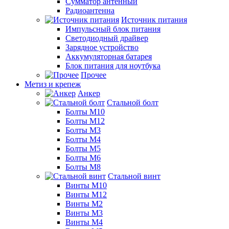
Сумматор антенный
Радиоантенна
Источник питания
Импульсный блок питания
Светодиодный драйвер
Зарядное устройство
Аккумуляторная батарея
Блок питания для ноутбука
Прочее
Метиз и крепеж
Анкер
Стальной болт
Болты М10
Болты М12
Болты М3
Болты М4
Болты М5
Болты М6
Болты М8
Стальной винт
Винты М10
Винты М12
Винты М2
Винты М3
Винты М4