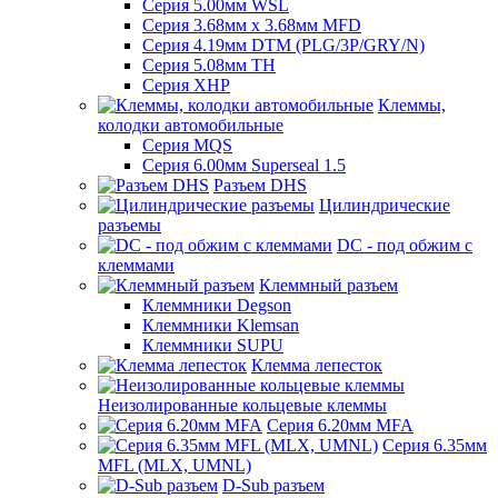
Серия 5.00мм WSL
Серия 3.68мм х 3.68мм MFD
Серия 4.19мм DTM (PLG/3P/GRY/N)
Серия 5.08мм TH
Серия XHP
Клеммы,
колодки автомобильные
Серия MQS
Серия 6.00мм Superseal 1.5
Разъем DHS
Цилиндрические
разъемы
DC - под обжим с
клеммами
Клеммный разъем
Клеммники Degson
Клеммники Klemsan
Клеммники SUPU
Клемма лепесток
Неизолированные кольцевые клеммы
Серия 6.20мм MFA
Серия 6.35мм
MFL (MLX, UMNL)
D-Sub разъем