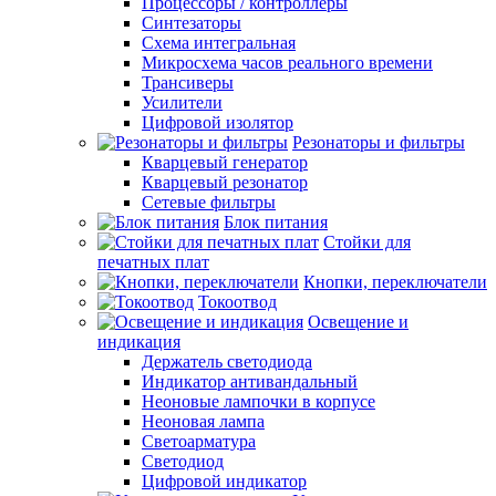
Процессоры / контроллеры
Синтезаторы
Схема интегральная
Микросхема часов реального времени
Трансиверы
Усилители
Цифровой изолятор
Резонаторы и фильтры
Кварцевый генератор
Кварцевый резонатор
Сетевые фильтры
Блок питания
Стойки для
печатных плат
Кнопки, переключатели
Токоотвод
Освещение и
индикация
Держатель светодиода
Индикатор антивандальный
Неоновые лампочки в корпусе
Неоновая лампа
Светоарматура
Светодиод
Цифровой индикатор