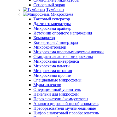
Символьные индикаторы
Сенсорный экран
Тумблеры
Микросхема
Тактовый генератор
Датчик температуры
Микросхема драйвер
Источник опорного напряжения
Компаратор
Конверторы / инверторы
Микроконтроллер
Микросхема программируемой логики
Стандартная логика микросхемы
Микросхемы интерфейса
Микросхема памяти
Микросхема питания
Микросхемы прочие
Специальные микросхемы
Мультиплексор
Операционный усилитель
Панельки для микросхем
Переключатели / коммутаторы
Аналого цифровой преобразователь
Преобразователи мультимедийные
Цифро аналоговый преобразователь