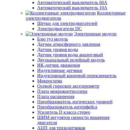
Автоматический выключатель 60А
Автоматический выключатель 10А
Коллекторные
электродвигатели
Щетки для электродвигателей
Электродвигатели DC
Электронные модули
Блю туз модуль
Датчик атмосферного давления
Датчик уровня воды
Датчик уровня воды аналоговый
Двухканальный релейный модуль
ИК-датчик движения
Индуктивные датчики
Индуктивный концевой переключатель
Микросхема
Осевой гироскоп акселерометр
Плата микроконтроллера
Плата расширения
Преобразователь логических уровней
Преобразхователь интерфейса
Усилитель D класса стерео
ШИМ регулятор скорости вращения
двигателя
АЦП для тензодатчиков