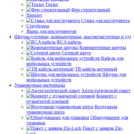
Тиски
Фен строительный
Пинцет
Сумка для инструмента
Струбцина
Ящик для инструментов
Шнуры (сетевые, компьютерные, высокочастотные и тд)
RCA кабель
Компьютерные шнуры
Сетевой шнур
Кабель для
мобильных устройств
ТВ кабель антенный
Шнуры для
мобильных устройств
Упаковочные материалы
Антистатический пакет
Конверт с
пузырчатой пленкой
Воздушная
упаковочная лента
Оборудование для
упаковки
Пакет с замком Zip-
Lock