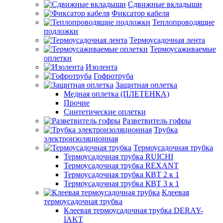
Сдвижные вкладыши
Фиксатор кабеля
Теплопроводящие
подложки
Термоусадочная лента
Термоусаживаемые
оплетки
Изолента
Гофротруба
Защитная оплетка
Медная оплетка (ПЛЕТЕНКА)
Прочие
Синтетические оплетки
Разветвитель гофры
Трубка
электроизоляционная
Термоусадочная трубка
Термоусадочная трубка RUICHI
Термоусадочная трубка REXANT
Термоусадочная трубка КВТ 2 к 1
Термоусадочная трубка КВТ 3 к 1
Клеевая
термоусадочная трубка
Клеевая термоусадочная трубка DERAY-
IAKT