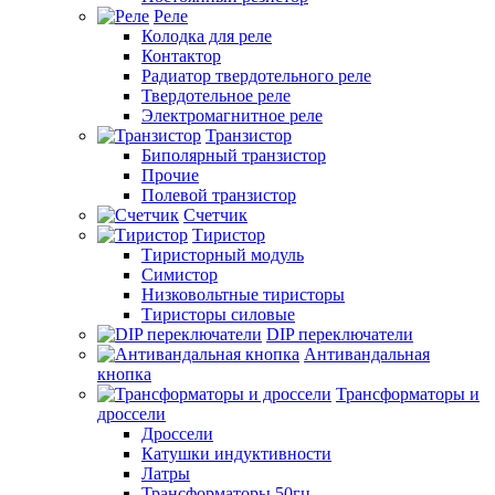
Реле
Колодка для реле
Контактор
Радиатор твердотельного реле
Твердотельное реле
Электромагнитное реле
Транзистор
Биполярный транзистор
Прочие
Полевой транзистор
Счетчик
Тиристор
Тиристорный модуль
Симистор
Низковольтные тиристоры
Тиристоры силовые
DIP переключатели
Антивандальная
кнопка
Трансформаторы и
дроссели
Дроссели
Катушки индуктивности
Латры
Трансформаторы 50гц