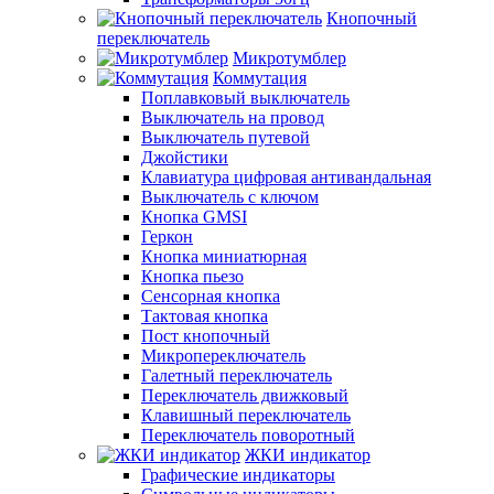
Кнопочный
переключатель
Микротумблер
Коммутация
Поплавковый выключатель
Выключатель на провод
Выключатель путевой
Джойстики
Клавиатура цифровая антивандальная
Выключатель с ключом
Кнопка GMSI
Геркон
Кнопка миниатюрная
Кнопка пьезо
Сенсорная кнопка
Тактовая кнопка
Пост кнопочный
Микропереключатель
Галетный переключатель
Переключатель движковый
Клавишный переключатель
Переключатель поворотный
ЖКИ индикатор
Графические индикаторы