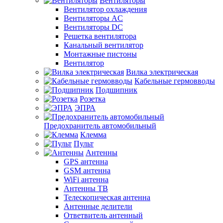
Вентиляторы
Вентилятор охлаждения
Вентиляторы AC
Вентиляторы DC
Решетка вентилятора
Канальный вентилятор
Монтажные пистоны
Вентилятор
Вилка электрическая
Кабельные гермовводы
Подшипник
Розетка
ЭПРА
Предохранитель автомобильный
Клемма
Пульт
Антенны
GPS антенна
GSM антенна
WiFi антенна
Антенны ТВ
Телескопическая антенна
Антенные делители
Ответвитель антенный