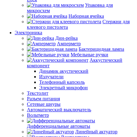
Упаковка для
микросхем
Наборная ячейка
Стержни для
клеевого пистолета
Электроника
Дин-рейка
Амперметр
Бактерицидная лампа
Мебельные ручки
Аккустический
компонент
Динамик акустический
Излучатели
Телефонный капсюль
Элекретный микрофон
Текстолит
Разъем питания
Сетевые шнуры
Автоматический выключатель
Вольтметр
Дифференциальные автоматы
Линейный актуатор