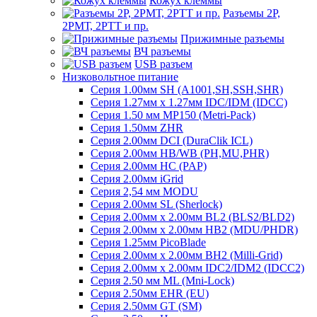
Кожух клеммы
Разъемы 2Р,
2РМТ, 2РТТ и пр.
Прижимные разъемы
ВЧ разъемы
USB разъем
Низковольтное питание
Серия 1.00мм SH (A1001,SH,SSH,SHR)
Серия 1.27мм x 1.27мм IDC/IDM (IDCC)
Серия 1.50 мм MP150 (Metri-Pack)
Серия 1.50мм ZHR
Серия 2.00мм DCI (DuraClik ICL)
Серия 2.00мм HB/WB (PH,MU,PHR)
Серия 2.00мм HC (PAP)
Серия 2.00мм iGrid
Серия 2,54 мм MODU
Серия 2.00мм SL (Sherlock)
Серия 2.00мм x 2.00мм BL2 (BLS2/BLD2)
Серия 2.00мм x 2.00мм HB2 (MDU/PHDR)
Серия 1.25мм PicoBlade
Серия 2.00мм х 2.00мм BH2 (Milli-Grid)
Серия 2.00мм х 2.00мм IDC2/IDM2 (IDCC2)
Серия 2.50 мм ML (Mni-Lock)
Серия 2.50мм EHR (EU)
Серия 2.50мм GT (SM)