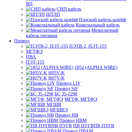
ВП
СИП кабель
ШТЛП
Плоский кабель шлейф
Коаксиальный кабель
Межплатный
кабель питания
Провод
ПЭТВ-2, ПЭТ-155
МГТФЭ
ПВА
ПЭТ-155
1852 (ALPHA WIRE)
H05V-K
H07V-K
Провод LIY
Провод SiF
БС 35-1298
МГТФ, МГТФЭ
МГШВ
МГШВЭ
Провод НВ
Провод НВМ
ПВ,ПУГВПВ,ПУГВ
Провод ПВАМ