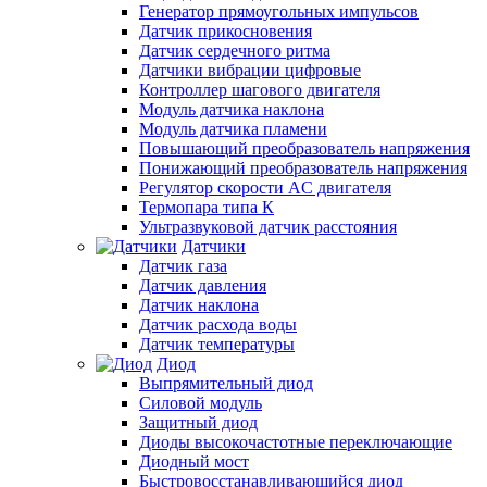
Генератор прямоугольных импульсов
Датчик прикосновения
Датчик сердечного ритма
Датчики вибрации цифровые
Контроллер шагового двигателя
Модуль датчика наклона
Модуль датчика пламени
Повышающий преобразователь напряжения
Понижающий преобразователь напряжения
Регулятор скорости AC двигателя
Термопара типа К
Ультразвуковой датчик расстояния
Датчики
Датчик газа
Датчик давления
Датчик наклона
Датчик расхода воды
Датчик температуры
Диод
Выпрямительный диод
Силовой модуль
Защитный диод
Диоды высокочастотные переключающие
Диодный мост
Быстровосстанавливающийся диод