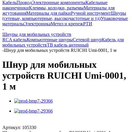
Кабель
Провод
Электронные компоненты
Кабельные
наконечники
Клеммы, колодки, разъемы
Материалы для
жгутования
Материалы для пайки
Ручной инструмент
Шнуры
(сетевые, компьютерные, высокочастотные и тд)
Упаковочные
материалы
Электроника
Метиз и крепеж
РТИ
-
Шнуры для мобильных устройств
RCA кабель
Компьютерные шнуры
Сетевой шнур
Кабель для
мобильных устройств
ТВ кабель антенный
-
Шнур для мобильных устройств RUICHI Umi-0001, 1 м
Шнур для мобильных
устройств RUICHI Umi-0001,
1 м
Артикул:
105330