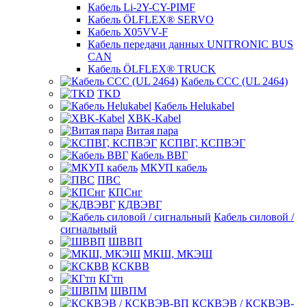
Кабель Li-2Y-CY-PIMF
Кабель ÖLFLEX® SERVO
Кабель X05VV-F
Кабель передачи данных UNITRONIC BUS
CAN
Кабель ÖLFLEX® TRUCK
Кабель CCC (UL 2464)
TKD
Кабель Helukabel
XBK-Kabel
Витая пара
КСПВГ, КСПВЭГ
Кабель ВВГ
МКУП кабель
ПВС
КПСнг
КДВЭВГ
Кабель силовой /
сигнальный
ШВВП
МКШ, МКЭШ
КСКВВ
КГтп
ШВПМ
КСКВЭВ / КСКВЭВ-