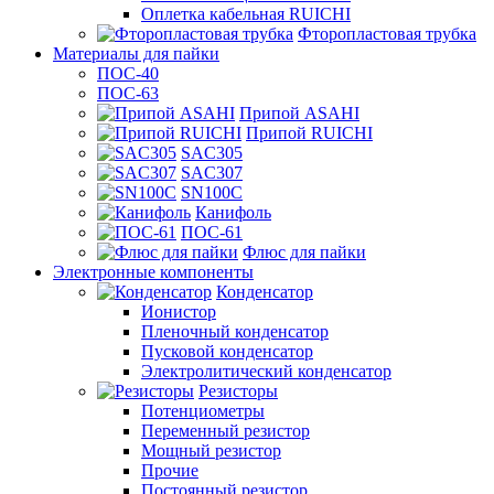
Оплетка кабельная RUICHI
Фторопластовая трубка
Материалы для пайки
ПОС-40
ПОС-63
Припой ASAHI
Припой RUICHI
SAC305
SAC307
SN100C
Канифоль
ПОС-61
Флюс для пайки
Электронные компоненты
Конденсатор
Ионистор
Пленочный конденсатор
Пусковой конденсатор
Электролитический конденсатор
Резисторы
Потенциометры
Переменный резистор
Мощный резистор
Прочие
Постоянный резистор