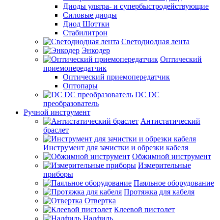
Диоды ультра- и супербыстродействующие
Силовые диоды
Диод Шоттки
Стабилитрон
Светодиодная лента
Энкодер
Оптический
приемопередатчик
Оптический приемопередатчик
Оптопары
DC DC
преобразователь
Ручной инструмент
Антистатический
браслет
Инструмент для зачистки и обрезки кабеля
Обжимной инструмент
Измерительные
приборы
Паяльное оборудование
Протяжка для кабеля
Отвертка
Клеевой пистолет
Надфиль