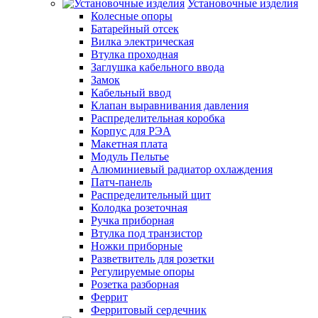
Установочные изделия
Колесные опоры
Батарейный отсек
Вилка электрическая
Втулка проходная
Заглушка кабельного ввода
Замок
Кабельный ввод
Клапан выравнивания давления
Распределительная коробка
Корпус для РЭА
Макетная плата
Модуль Пельтье
Алюминиевый радиатор охлаждения
Патч-панель
Распределительный щит
Колодка розеточная
Ручка приборная
Втулка под транзистор
Ножки приборные
Разветвитель для розетки
Регулируемые опоры
Розетка разборная
Феррит
Ферритовый сердечник