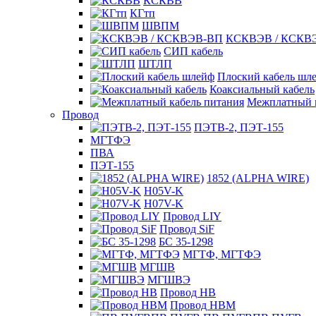
КСКВВ
КГтп
ШВПМ
КСКВЭВ / КСКВ
СИП кабель
ШТЛП
Плоский кабель шл
Коаксиальный кабель
Межплатный к
Провод
ПЭТВ-2, ПЭТ-155
МГТФЭ
ПВА
ПЭТ-155
1852 (ALPHA WIRE)
H05V-K
H07V-K
Провод LIY
Провод SiF
БС 35-1298
МГТФ, МГТФЭ
МГШВ
МГШВЭ
Провод НВ
Провод НВМ