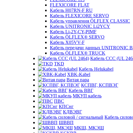
FLEXICORE FLAT
Кабель H07RN-F RU
Кабель FLEXICORE SERVO
Кабель управления ÖLFLEX CLASSIC
Кабель UNITRONIC Li2YCY
Кабель Li-2Y-CY-PIMF
Кабель ÖLFLEX® SERVO
Кабель X05VV-F
Кабель передачи данных UNITRONIC 
Кабель ÖLFLEX® TRUCK
Кабель CCC (UL 246
TKD
Кабель Helukabel
XBK-Kabel
Витая пара
КСПВГ, КСПВЭГ
Кабель ВВГ
МКУП кабель
ПВС
КПСнг
КДВЭВГ
Кабель силов
ШВВП
МКШ, МКЭШ