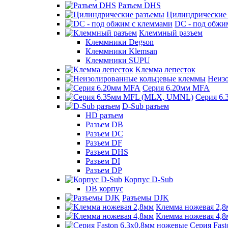
Разъем DHS
Цилиндрические
DC - под обжи
Клеммный разъем
Клеммники Degson
Клеммники Klemsan
Клеммники SUPU
Клемма лепесток
Неиз
Серия 6.20мм MFA
Серия 6
D-Sub разъем
HD разъем
Разъем DB
Разъем DC
Разъем DF
Разъем DHS
Разъем DI
Разъем DP
Корпус D-Sub
DB корпус
Разъемы DJK
Клемма ножевая 2,
Клемма ножевая 4,
Серия Fast