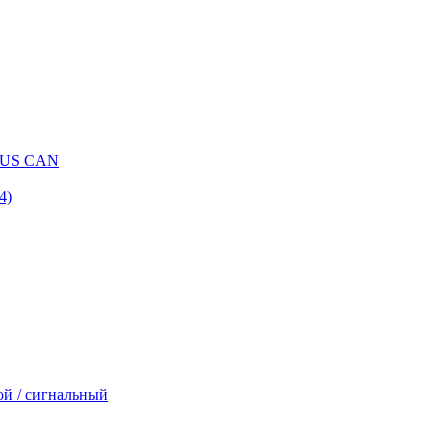
BUS CAN
4)
ой / сигнальный