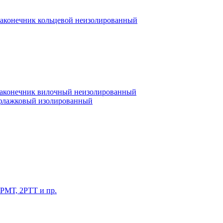
аконечник кольцевой неизолированный
аконечник вилочный неизолированный
флажковый изолированный
2РМТ, 2РТТ и пр.