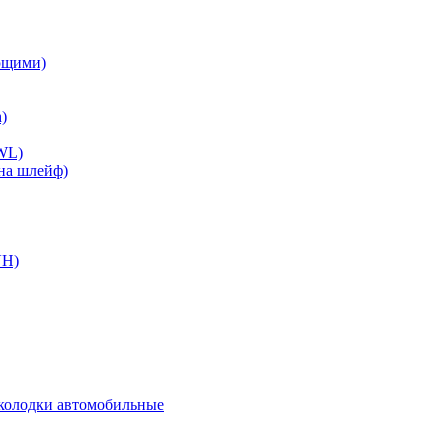
ющими)
)
WL)
на шлейф)
VH)
колодки автомобильные