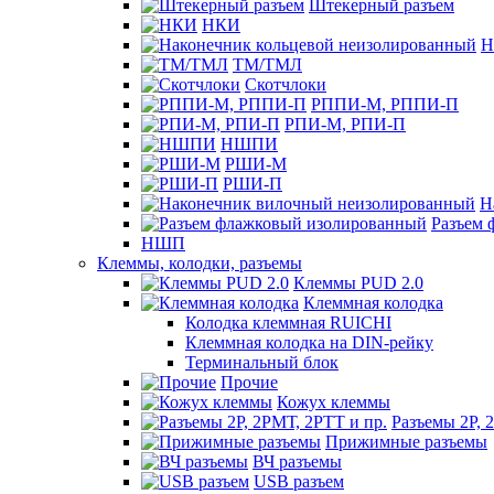
Штекерный разъем
НКИ
Н
ТМ/ТМЛ
Скотчлоки
РППИ-М, РППИ-П
РПИ-М, РПИ-П
НШПИ
РШИ-М
РШИ-П
Н
Разъем 
НШП
Клеммы, колодки, разъемы
Клеммы PUD 2.0
Клеммная колодка
Колодка клеммная RUICHI
Клеммная колодка на DIN-рейку
Терминальный блок
Прочие
Кожух клеммы
Разъемы 2Р, 
Прижимные разъемы
ВЧ разъемы
USB разъем