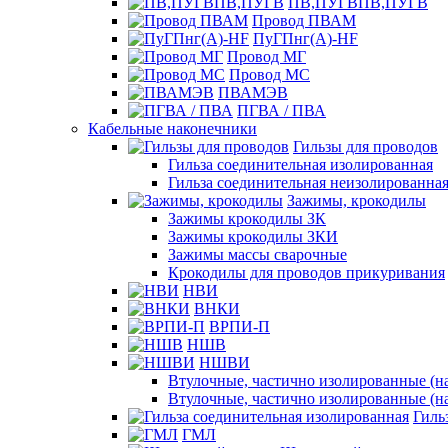
ПВ,ПУГВПВ,ПУГВ
Провод ПВАМ
ПуГПнг(A)-HF
Провод МГ
Провод МС
ПВАМЭВ
ПГВА / ПВА
Кабельные наконечники
Гильзы для проводов
Гильза соединительная изолированная
Гильза соединительная неизолированна
Зажимы, крокодилы
Зажимы крокодилы ЗК
Зажимы крокодилы ЗКИ
Зажимы массы сварочные
Крокодилы для проводов прикуривания
НВИ
ВНКИ
ВРПИ-П
НШВ
НШВИ
Втулочные, частично изолированные (на
Втулочные, частично изолированные (на
Гиль
ГМЛ