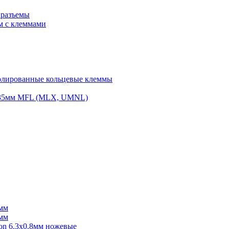
 разъемы
м с клеммами
олированные кольцевые клеммы
.35мм MFL (MLX, UMNL)
8мм
8мм
on 6.3х0.8мм ножевые