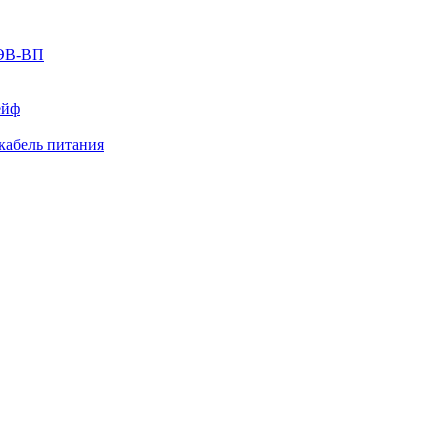
ЭВ-ВП
ейф
абель питания